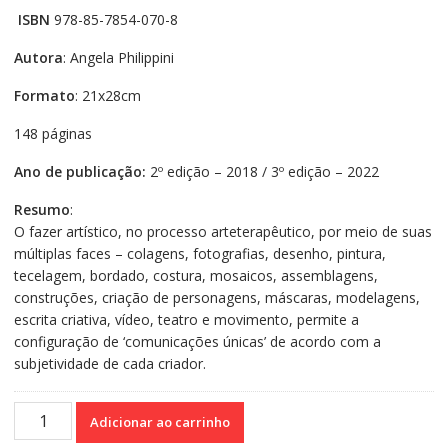
ISBN
978-85-7854-070-8
Autora
: Angela Philippini
Formato
: 21x28cm
148 páginas
Ano de publicação:
2º edição – 2018 / 3º edição – 2022
Resumo
:
O fazer artístico, no processo arteterapêutico, por meio de suas
múltiplas faces – colagens, fotografias, desenho, pintura,
tecelagem, bordado, costura, mosaicos, assemblagens,
construções, criação de personagens, máscaras, modelagens,
escrita criativa, vídeo, teatro e movimento, permite a
configuração de ‘comunicações únicas’ de acordo com a
subjetividade de cada criador.
Linguagens
Adicionar ao carrinho
e