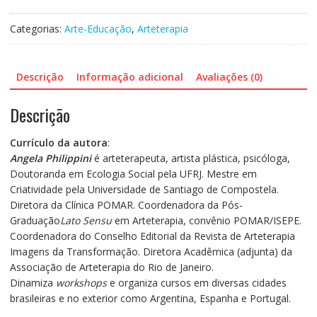
Materiais
Expressivos
Categorias:
Arte-Educação
,
Arteterapia
em
Arteterapia:
Uso,
Descrição
Informação adicional
Avaliações (0)
indicações
e
Descrição
propriedades
quantidade
Currículo da autora
:
Angela Philippini
é arteterapeuta, artista plástica, psicóloga,
Doutoranda em Ecologia Social pela UFRJ. Mestre em
Criatividade pela Universidade de Santiago de Compostela.
Diretora da Clínica POMAR. Coordenadora da Pós-
Graduação
Lato Sensu
em Arteterapia, convênio POMAR/ISEPE.
Coordenadora do Conselho Editorial da Revista de Arteterapia
Imagens da Transformação. Diretora Acadêmica (adjunta) da
Associação de Arteterapia do Rio de Janeiro.
Dinamiza
workshops
e organiza cursos em diversas cidades
brasileiras e no exterior como Argentina, Espanha e Portugal.