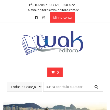
Skip
(21) 3208-6113 / (21) 3208-6095
to
wakeditora@wakeditora.com.br
content
Minha conta
0