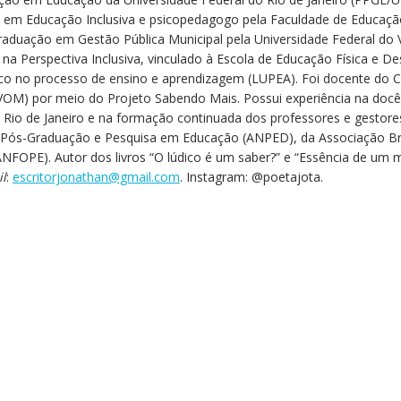
ista em Educação Inclusiva e psicopedagogo pela Faculdade de Educaç
aduação em Gestão Pública Municipal pela Universidade Federal do V
na Perspectiva Inclusiva, vinculado à Escola de Educação Física e D
dico no processo de ensino e aprendizagem (LUPEA). Foi docente do C
OM) por meio do Projeto Sabendo Mais. Possui experiência na docênc
 Rio de Janeiro e na formação continuada dos professores e gestor
 Pós-Graduação e Pesquisa em Educação (ANPED), da Associação Bra
NFOPE). Autor dos livros “O lúdico é um saber?” e “Essência de um m
l
:
escritorjonathan@gmail.com
. Instagram: @poetajota.