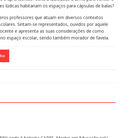
es lúdicas habitariam os espaços para cápsulas de balas?
meros professores que atuam em diversos contextos
colares. Sintam-se representados, ouvidos por aquele
 docente e apresenta as suas considerações de como
 no espaço escolar, sendo também morador de favela.
nho
RJ) onde é bolsista CAPES. Mestre em Educação pela