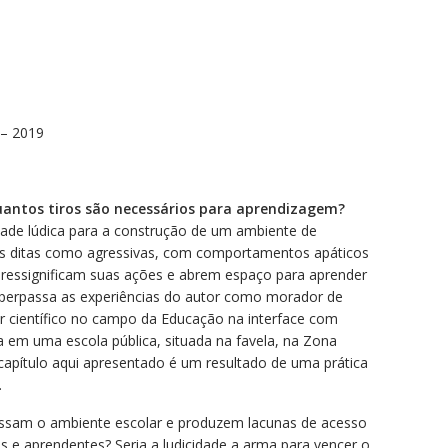
 – 2019
quantos tiros são necessários para aprendizagem?
idade lúdica para a construção de um ambiente de
s ditas como agressivas, com comportamentos apáticos
ressignificam suas ações e abrem espaço para aprender
ro perpassa as experiências do autor como morador de
or científico no campo da Educação na interface com
a em uma escola pública, situada na favela, na Zona
 capítulo aqui apresentado é um resultado de uma prática
.
assam o ambiente escolar e produzem lacunas de acesso
s e aprendentes? Seria a ludicidade a arma para vencer o