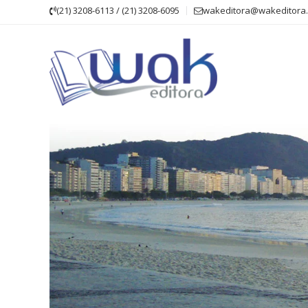
Skip
(21) 3208-6113 / (21) 3208-6095
wakeditora@wakeditora.
to
content