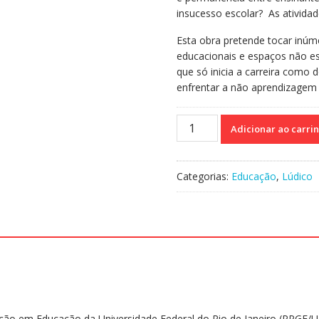
insucesso escolar? As atividad
Esta obra pretende tocar inú
educacionais e espaços não es
que só inicia a carreira como
enfrentar a não aprendizagem
Educação,
Adicionar ao carri
Lúdico
e
Favela
Categorias:
Educação
,
Lúdico
-
Quantos
tiros
são
necessários
para
aprendizagem?
quantidade
 em Educação da Universidade Federal do Rio de Janeiro (PPGE/UF