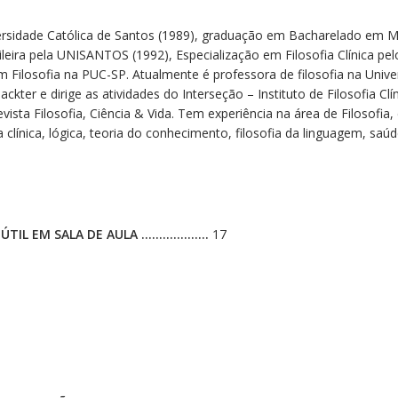
escolar
rsidade Católica de Santos (1989), graduação em Bacharelado em Mús
quantidade
ira pela UNISANTOS (1992), Especialização em Filosofia Clínica pelo
 Filosofia na PUC-SP. Atualmente é professora de filosofia na Univer
Packter e dirige as atividades do Interseção – Instituto de Filosofia 
revista Filosofia, Ciência & Vida. Tem experiência na área de Filosofi
a clínica, lógica, teoria do conhecimento, filosofia da linguagem, saúd
 ÚTIL EM SALA DE AULA ……………….
17