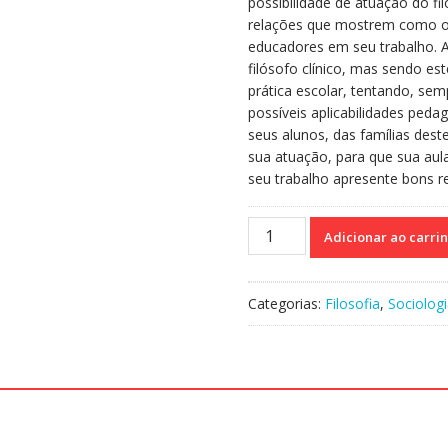
possibilidade de atuação do fi
relações que mostrem como o in
educadores em seu trabalho. 
filósofo clínico, mas sendo es
prática escolar, tentando, semp
possíveis aplicabilidades ped
seus alunos, das famílias des
sua atuação, para que sua aul
seu trabalho apresente bons r
Filosofia
Adicionar ao carri
Clínica
e
Educação
Categorias:
Filosofia
,
Sociolog
-
A
atuação
do
filósofo
no
cotidiano