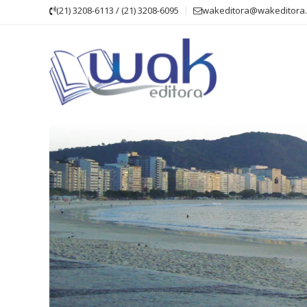
Skip
(21) 3208-6113 / (21) 3208-6095
wakeditora@wakeditora.
to
content