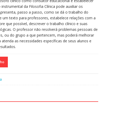
lósofo clínico como consultor educacional e estabelecer
strumental da Filosofia Clínica pode auxiliar os
Apresenta, passo a passo, como se dá o trabalho do
te um texto para professores, estabelece relações com a
re que possível, descrever o trabalho clínico e suas
agógicas. O professor não resolverá problemas pessoais de
tes, ou do grupo a que pertencem, mas poderá melhorar
a atenda as necessidades específicas de seus alunos e
esultados.
nho
ia