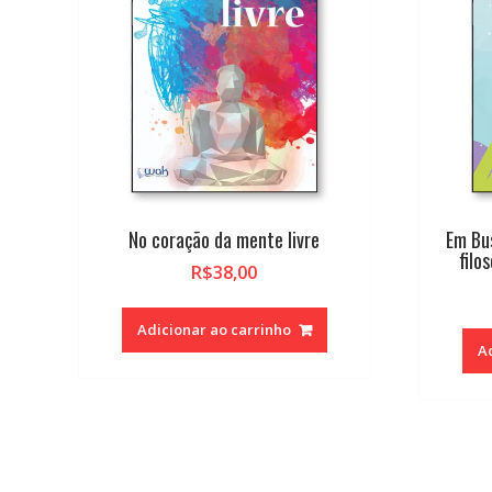
No coração da mente livre
Em Bu
filo
R$
38,00
Adicionar ao carrinho
A