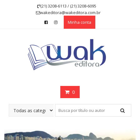
Skip
(21) 3208-6113 / (21) 3208-6095
to
wakeditora@wakeditora.com.br
content
Minha conta
0