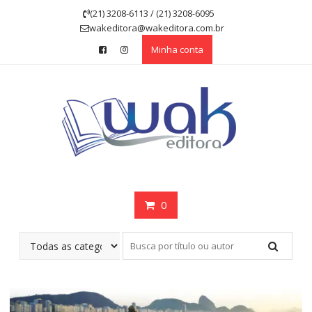
Skip
(21) 3208-6113 / (21) 3208-6095
to
wakeditora@wakeditora.com.br
content
Minha conta
0