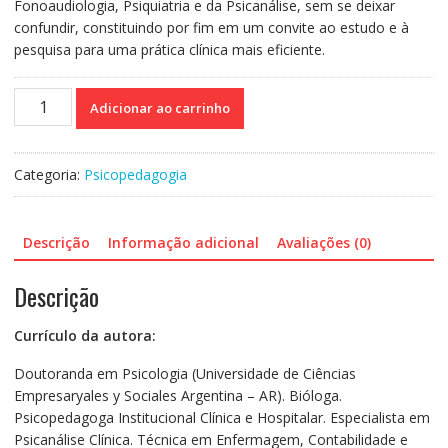
Fonoaudiologia, Psiquiatria e da Psicanálise, sem se deixar
confundir, constituindo por fim em um convite ao estudo e à
pesquisa para uma prática clínica mais eficiente.
Teoria
Adicionar ao carrinho
e
prática
da
Categoria:
Psicopedagogia
Psicopedagogia
Clínica
quantidade
Descrição
Informação adicional
Avaliações (0)
Descrição
Currículo da autora:
Doutoranda em Psicologia (Universidade de Ciências
Empresaryales y Sociales Argentina – AR). Bióloga.
Psicopedagoga Institucional Clínica e Hospitalar. Especialista em
Psicanálise Clínica. Técnica em Enfermagem, Contabilidade e