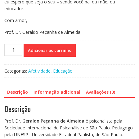
eu espero que seja o seu – sendo você pai ou mãe, ou
educador.
Com amor,
Prof. Dr. Geraldo Peçanha de Almeida
Educar
Adicionar ao carrinho
é
Um
Ato
Categorias:
Afetividade
,
Educação
de
Persistir
Com
Descrição
Informação adicional
Avaliações (0)
Delicadeza
quantidade
Descrição
Prof. Dr.
Geraldo Peçanha de Almeida
é psicanalista pela
Sociedade Internacional de Psicanálise de São Paulo. Pedagogo
pela UNESP –Universidade Estadual Paulista, de São Paulo.