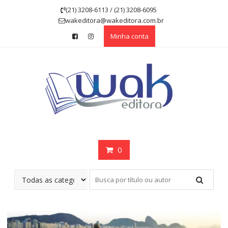
Skip
(21) 3208-6113 / (21) 3208-6095
to
wakeditora@wakeditora.com.br
content
Minha conta
0