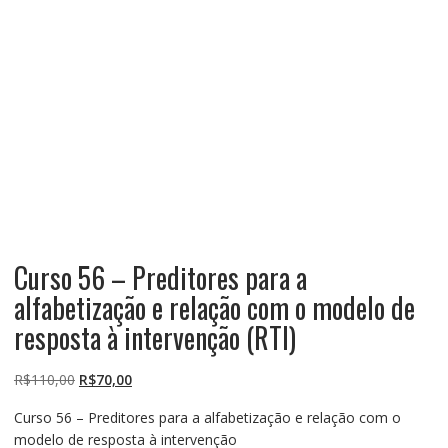
Curso 56 – Preditores para a
alfabetização e relação com o modelo de
resposta à intervenção (RTI)
O
O
R$
110,00
R$
70,00
preço
preço
Curso 56 – Preditores para a alfabetização e relação com o
original
atual
modelo de resposta à intervenção
era:
é: