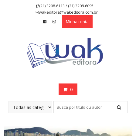
Skip
(21) 3208-6113 / (21) 3208-6095
to
wakeditora@wakeditora.com.br
content
Minha conta
0