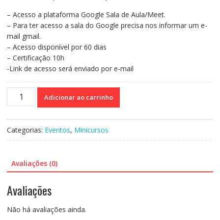
R$110,00.
R$70,00.
– Acesso a plataforma Google Sala de Aula/Meet.
– Para ter acesso a sala do Google precisa nos informar um e-
mail gmail.
– Acesso disponível por 60 dias
– Certificação 10h
-Link de acesso será enviado por e-mail
Curso
Adicionar ao carrinho
56
-
Preditores
Categorias:
Eventos
,
Minicursos
para
a
alfabetização
Avaliações (0)
e
relação
Avaliações
com
o
Não há avaliações ainda.
modelo