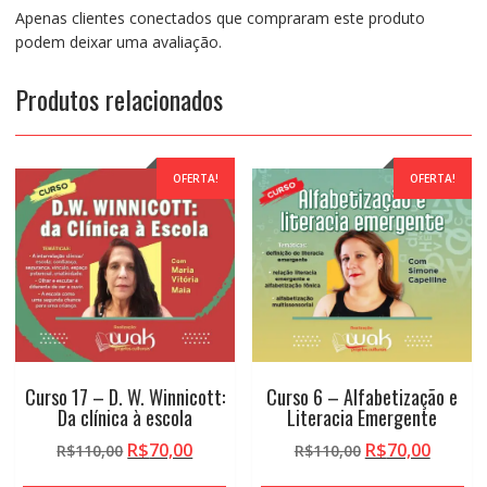
de
Apenas clientes conectados que compraram este produto
resposta
podem deixar uma avaliação.
à
intervenção
Produtos relacionados
(RTI)
quantidade
OFERTA!
OFERTA!
Curso 17 – D. W. Winnicott:
Curso 6 – Alfabetização e
Da clínica à escola
Literacia Emergente
O
O
O
O
R$
70,00
R$
70,00
R$
110,00
R$
110,00
preço
preço
preço
preço