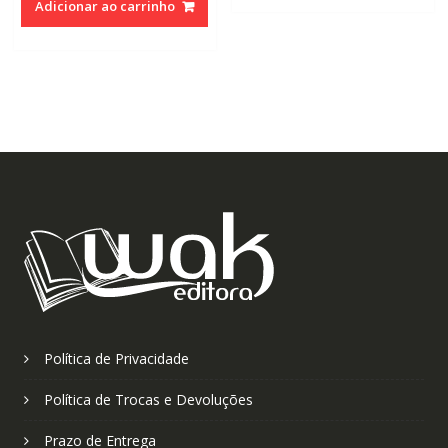
R$110,00.
R$70,0
Adicionar ao carrinho
era:
é:
R$110,00.
R$70,00.
Política de Privacidade
Política de Trocas e Devoluções
Prazo de Entrega