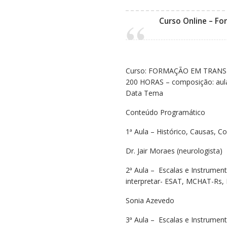
era:
é:
R$2.000,00.
R$1.500
Curso Online – Fo
Curso: FORMAÇÃO EM TRAN
200 HORAS – composição: aulas
Data Tema
Conteúdo Programático
1ª Aula – Histórico, Causas, 
Dr. Jair Moraes (neurologista)
2ª Aula – Escalas e Instrument
interpretar- ESAT, MCHAT-Rs,
Sonia Azevedo
3ª Aula – Escalas e Instrument