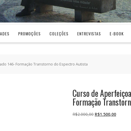
DADES
PROMOÇÕES
COLEÇÕES
ENTREVISTAS
E-BOOK
ado 146- Formação Transtorno do Espectro Autista
Curso de Aperfeiço
Formação Transtorn
O
O
R$
2.000,00
R$
1.500,00
preço
preço
original
atual