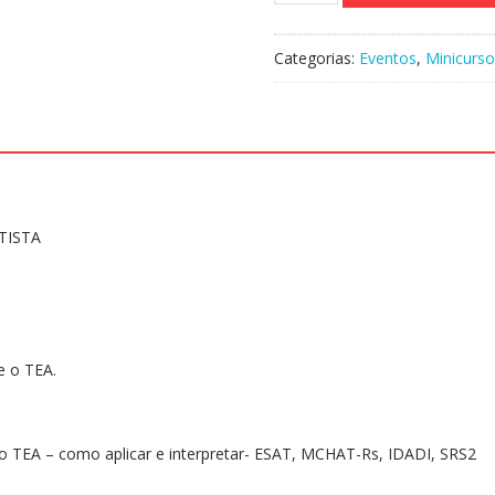
Aperfeiçoamento
On-
Categorias:
Eventos
,
Minicurso
line
Gravado
146-
Formação
Transtorno
do
Espectro
TISTA
Autista
quantidade
e o TEA.
ar o TEA – como aplicar e interpretar- ESAT, MCHAT-Rs, IDADI, SRS2