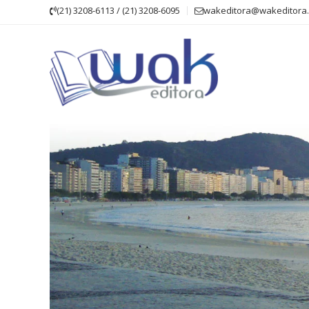
Skip
(21) 3208-6113 / (21) 3208-6095
wakeditora@wakeditora.
to
content