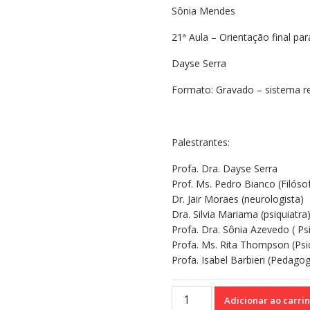
Sônia Mendes
21ª Aula – Orientação final pa
Dayse Serra
Formato: Gravado – sistema 
Palestrantes:
Profa. Dra. Dayse Serra
Prof. Ms. Pedro Bianco (Filós
Dr. Jair Moraes (neurologista)
Dra. Silvia Mariama (psiquiatr
Profa. Dra. Sônia Azevedo ( P
Profa. Ms. Rita Thompson (Ps
Profa. Isabel Barbieri (Pedag
Curso
Adicionar ao carri
de