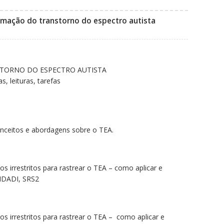
,00.
rmação do transtorno do espectro autista
STORNO DO ESPECTRO AUTISTA
, leituras, tarefas
Conceitos e abordagens sobre o TEA.
os irrestritos para rastrear o TEA – como aplicar e
 IDADI, SRS2
os irrestritos para rastrear o TEA – como aplicar e