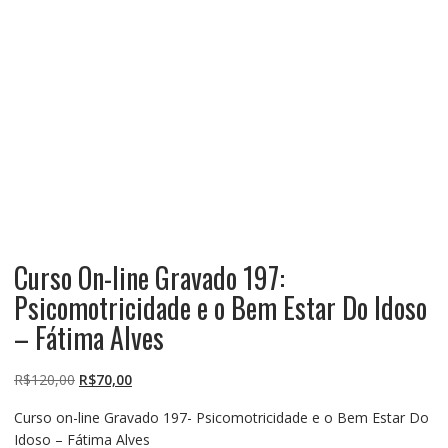
Curso On-line Gravado 197:
Psicomotricidade e o Bem Estar Do Idoso
– Fátima Alves
O
O
R$
120,00
R$
70,00
preço
preço
Curso on-line Gravado 197- Psicomotricidade e o Bem Estar Do
original
atual
Idoso – Fátima Alves
era:
é: