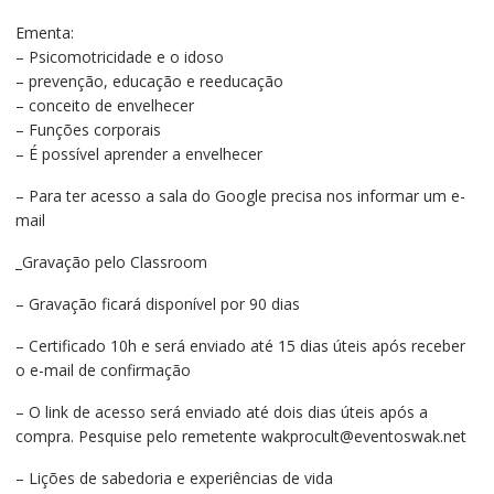
R$120,00.
R$70,00.
Ementa:
– Psicomotricidade e o idoso
– prevenção, educação e reeducação
– conceito de envelhecer
– Funções corporais
– É possível aprender a envelhecer
– Para ter acesso a sala do Google precisa nos informar um e-
mail
_Gravação pelo Classroom
– Gravação ficará disponível por 90 dias
– Certificado 10h e será enviado até 15 dias úteis após receber
o e-mail de confirmação
– O link de acesso será enviado até dois dias úteis após a
compra. Pesquise pelo remetente wakprocult@eventoswak.net
– Lições de sabedoria e experiências de vida