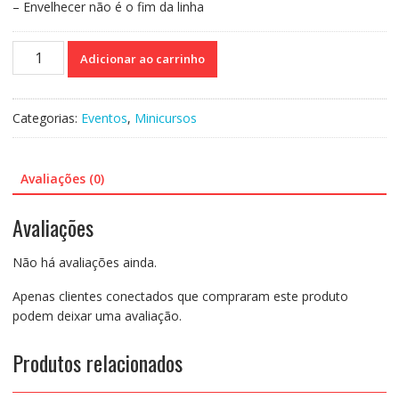
– Envelhecer não é o fim da linha
Curso
Adicionar ao carrinho
On-
line
Gravado
Categorias:
Eventos
,
Minicursos
197:
Psicomotricidade
e
Avaliações (0)
o
Bem
Avaliações
Estar
Do
Não há avaliações ainda.
Idoso
-
Apenas clientes conectados que compraram este produto
Fátima
podem deixar uma avaliação.
Alves
quantidade
Produtos relacionados