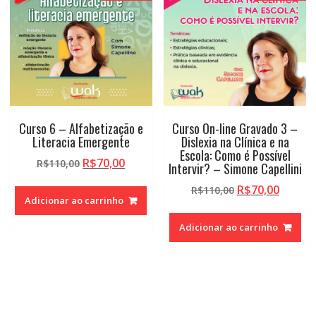
Curso 6 – Alfabetização e
Curso On-line Gravado 3 –
Literacia Emergente
Dislexia na Clínica e na
Escola: Como é Possível
O
O
R$
70,00
R$
110,00
Intervir? – Simone Capellini
preço
preço
O
O
R$
70,00
R$
110,00
original
atual
Adicionar ao carrinho
preço
preço
era:
é:
original
atual
R$110,00.
R$70,00.
Adicionar ao carrinho
era:
é:
R$110,00.
R$70,0