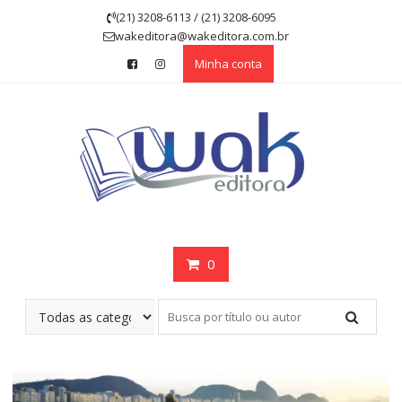
Skip
(21) 3208-6113 / (21) 3208-6095
to
wakeditora@wakeditora.com.br
content
Minha conta
0