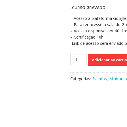
-CURSO GRAVADO
– Acesso a plataforma Google 
– Para ter acesso a sala do Go
– Acesso disponível por 60 dia
– Certificação 10h
-Link de acesso será enviado p
Curso
Adicionar ao carri
73
-
Avaliação
Categorias:
Eventos
,
Minicurso
Psicomotora
na
Infância
quantidade