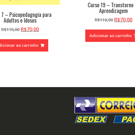
Curso 19 – Transtorno
Aprendizagem
 7 – Psicopedagogia para
O
Adultos e Idosos
R$
70,00
R$
110,00
preço
p
O
O
R$
70,00
R$
110,00
original
a
preço
preço
Adicionar ao carrinho
era:
é
original
atual
dicionar ao carrinho
R$110,00
R
era:
é:
R$110,00.
R$70,00.