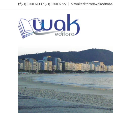
Skip
(21) 3208-6113 / (21) 3208-6095
wakeditora@wakeditora.
to
content