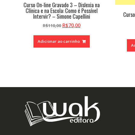
Curso On-line Gravado 3 – Dislexia na
Clínica e na Escola: Como é Possível
Curso
Intervir? – Simone Capellini
O
O
R$
70,00
R$
110,00
preço
preço
original
atual
Adicionar ao carrinho
era:
é:
A
R$110,00.
R$70,00.