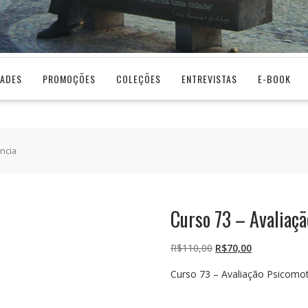
DADES
PROMOÇÕES
COLEÇÕES
ENTREVISTAS
E-BOOK
ncia
Curso 73 – Avaliaçã
O
O
R$
110,00
R$
70,00
preço
preço
Curso 73 – Avaliação Psicomot
original
atual
era:
é:
R$110,00.
R$70,00.