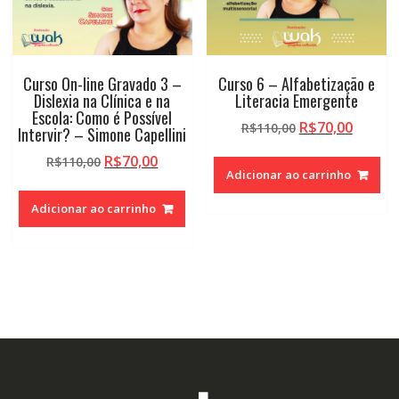
Curso On-line Gravado 3 –
Curso 6 – Alfabetização e
Dislexia na Clínica e na
Literacia Emergente
Escola: Como é Possível
O
O
R$
70,00
R$
110,00
Intervir? – Simone Capellini
preço
preço
O
O
R$
70,00
R$
110,00
original
atual
Adicionar ao carrinho
preço
preço
era:
é:
original
atual
R$110,00.
R$70,0
Adicionar ao carrinho
era:
é:
R$110,00.
R$70,00.