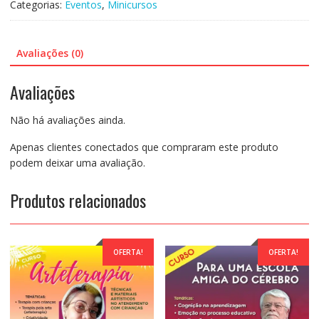
Categorias:
Eventos
,
Minicursos
210:Psicopedagogia
e
Adolescência
Avaliações (0)
-
Cristina
Avaliações
Coronha
quantidade
Não há avaliações ainda.
Apenas clientes conectados que compraram este produto
podem deixar uma avaliação.
Produtos relacionados
OFERTA!
OFERTA!