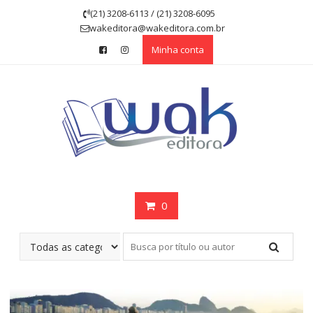
Skip
(21) 3208-6113 / (21) 3208-6095
to
wakeditora@wakeditora.com.br
content
Minha conta
0