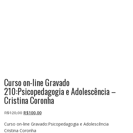
Curso on-line Gravado
210:Psicopedagogia e Adolescência –
Cristina Coronha
O
O
R$
120,00
R$
100,00
preço
preço
Curso on-line Gravado:Psicopedagogia e Adolescência
original
atual
Cristina Coronha
era:
é: