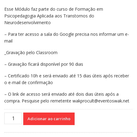
R$120,00.
R$100,00.
Esse Módulo faz parte do curso de Formação em
Psicopedagogia Aplicada aos Transtornos do
Neurodesenvolvimento
– Para ter acesso a sala do Google precisa nos informar um e-
mail
_Gravação pelo Classroom
– Gravação ficará disponível por 90 dias
– Certificado 10h e será enviado até 15 dias úteis após receber
o e-mail de confirmação
– O link de acesso será enviado até dois dias úteis após a
compra. Pesquise pelo remetente wakprocult@eventoswak.net
Curso
Adicionar ao carrinho
on-
line
Gravado