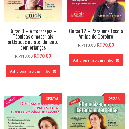
Curso 9 – Arteterapia –
Curso 12 – Para uma Escola
Técnicas e materiais
Amiga do Cérebro
artísticos no atendimento
O
O
R$
70,00
R$
110,00
com crianças
preço
preço
O
O
R$
70,00
R$
110,00
original
atual
Adicionar ao carrinho
preço
preço
era:
é:
original
atual
R$110,00.
R$70,0
Adicionar ao carrinho
era:
é:
R$110,00.
R$70,00.
OFERTA!
OFERTA!