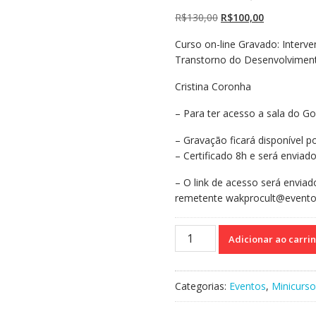
O
O
R$
130,00
R$
100,00
preço
preço
Curso on-line Gravado: Interv
original
atual
Transtorno do Desenvolvimento I
era:
é:
R$130,00.
R$100,00.
Cristina Coronha
– Para ter acesso a sala do Go
– Gravação ficará disponível po
– Certificado 8h e será enviad
– O link de acesso será enviad
remetente wakprocult@evento
Curso
Adicionar ao carri
on-
line
Gravado172
Categorias:
Eventos
,
Minicurso
:
Intervenção