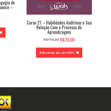
agogia de
esmice –
O
Curso 21 – Habilidades Auditivas e Sua
reço
Relação Com o Processo de
tual
Aprendizagem
:
O
O
R$
70,00
R$
110,00
.
$70,00.
preço
preço
original
atual
Adicionar ao carrinho
era:
é:
R$110,00.
R$70,00.