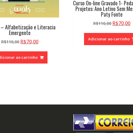
Curso On-line Gravado 1- Ped
Projetos: Ano Letivo Sem M
Paty Fonte
O
R$
70,00
R$
110,00
 – Alfabetização e Literacia
preço
p
Emergente
original
a
Adicionar ao carrinho
O
O
R$
70,00
R$
110,00
era:
é
preço
preço
R$110,00
R
original
atual
dicionar ao carrinho
era:
é:
R$110,00.
R$70,00.