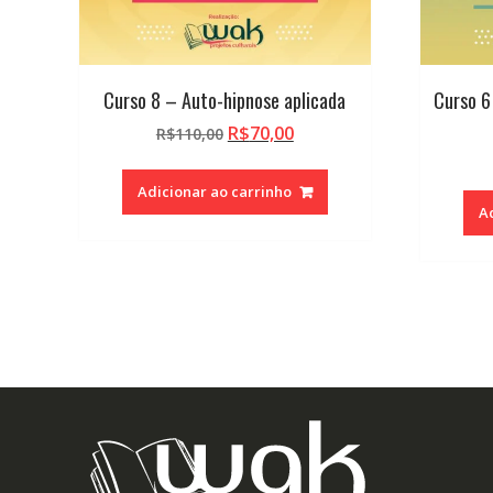
Curso 8 – Auto-hipnose aplicada
Curso 6
O
O
R$
70,00
R$
110,00
preço
preço
original
atual
Adicionar ao carrinho
era:
é:
A
R$110,00.
R$70,00.