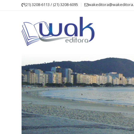
Skip
(21) 3208-6113 / (21) 3208-6095
wakeditora@wakeditora.
to
content