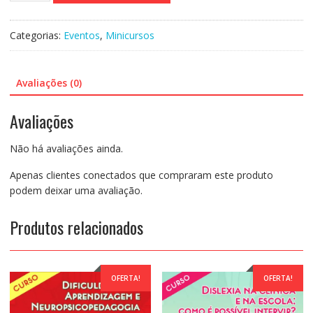
line
Gravado
Categorias:
Eventos
,
Minicursos
182:
Intervenção
e
Avaliações (0)
Reabilitação
Psicopedagógica
Avaliações
em
Casos
Não há avaliações ainda.
de
TDAH-
Apenas clientes conectados que compraram este produto
Cintia
podem deixar uma avaliação.
Caetano
quantidade
Produtos relacionados
OFERTA!
OFERTA!