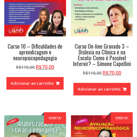
Curso 10 – Dificuldades de
Curso On-line Gravado 3 –
aprendizagem e
Dislexia na Clínica e na
neuropsicopedagogia
Escola: Como é Possível
Intervir? – Simone Capellini
O
O
R$
70,00
R$
110,00
O
O
R$
70,00
preço
preço
R$
110,00
preço
preço
original
atual
Adicionar ao carrinho
original
atual
era:
é:
Adicionar ao carrinho
era:
é:
R$110,00.
R$70,00.
R$110,00.
R$70,0
OFERTA!
OFERTA!