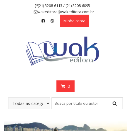
Skip
(21) 3208-6113 / (21) 3208-6095
to
wakeditora@wakeditora.com.br
content
Minha conta
0