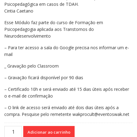
Psicopedagógica em casos de TDAH.
era:
é:
Cintia Caetano
R$130,00.
R$100,00.
Esse Módulo faz parte do curso de Formação em
Psicopedagogia aplicada aos Transtornos do
Neurodesenvolvimento
– Para ter acesso a sala do Google precisa nos informar um e-
mail
_ Gravação pelo Classroom
– Gravação ficará disponível por 90 dias
– Certificado 10h e será enviado até 15 dias úteis após receber
o e-mail de confirmação
– O link de acesso será enviado até dois dias úteis após a
compra. Pesquise pelo remetente wakprocult@eventoswak.net
Curso
Adicionar ao carrinho
On-