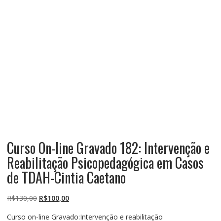
Curso On-line Gravado 182: Intervenção e
Reabilitação Psicopedagógica em Casos
de TDAH-Cintia Caetano
O
O
R$
130,00
R$
100,00
preço
preço
Curso on-line Gravado:Intervenção e reabilitação
original
atual