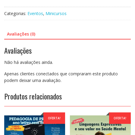
Aperfeiçoamento
on-
Categorias:
Eventos
,
Minicursos
line
Gravado
248:
Avaliações (0)
Formação
em
Avaliações
Neurociência
Pedagógica
Não há avaliações ainda.
quantidade
Apenas clientes conectados que compraram este produto
podem deixar uma avaliação.
Produtos relacionados
OFERTA!
OFERTA!