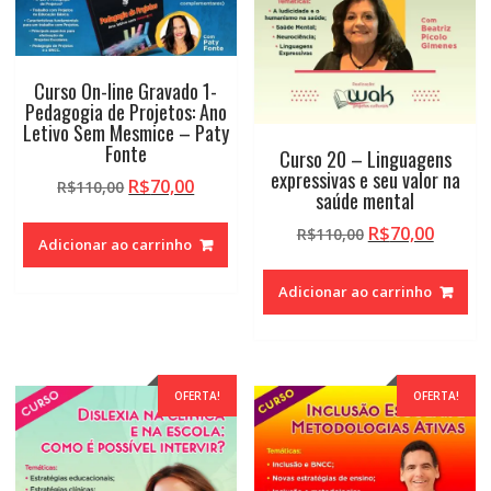
Curso On-line Gravado 1-
Pedagogia de Projetos: Ano
Letivo Sem Mesmice – Paty
Fonte
Curso 20 – Linguagens
expressivas e seu valor na
O
O
R$
70,00
R$
110,00
saúde mental
preço
preço
O
O
R$
70,00
original
atual
R$
110,00
Adicionar ao carrinho
preço
preço
era:
é:
original
atual
R$110,00.
R$70,00.
Adicionar ao carrinho
era:
é:
R$110,00.
R$70,0
OFERTA!
OFERTA!