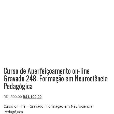
Curso de Aperfeiçoamento on-line
Gravado 248: Formação em Neurociência
Pedagógica
O
O
R$
1.500,00
R$
1.100,00
preço
preço
Curso on-line – Gravado : Formação em Neurociência
original
atual
Pedagógica
era:
é: