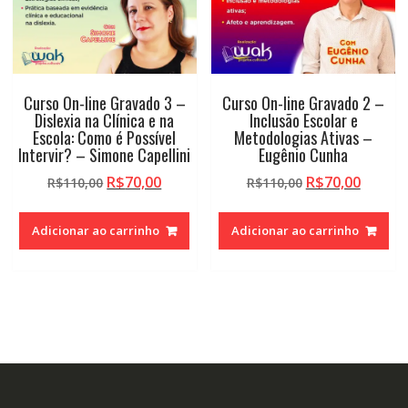
Curso On-line Gravado 3 –
Curso On-line Gravado 2 –
Dislexia na Clínica e na
Inclusão Escolar e
Escola: Como é Possível
Metodologias Ativas –
Intervir? – Simone Capellini
Eugênio Cunha
O
O
O
O
R$
70,00
R$
70,00
R$
110,00
R$
110,00
preço
preço
preço
preço
original
atual
original
atual
Adicionar ao carrinho
Adicionar ao carrinho
era:
é:
era:
é:
R$110,00.
R$70,00.
R$110,00.
R$70,0