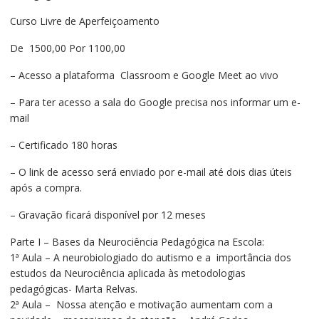
R$1.500,00.
R$1.100,00.
Curso Livre de Aperfeiçoamento
De 1500,00 Por 1100,00
– Acesso a plataforma Classroom e Google Meet ao vivo
– Para ter acesso a sala do Google precisa nos informar um e-
mail
– Certificado 180 horas
– O link de acesso será enviado por e-mail até dois dias úteis
após a compra.
– Gravação ficará disponível por 12 meses
Parte I – Bases da Neurociência Pedagógica na Escola:
1ª Aula – A neurobiologiado do autismo e a importância dos
estudos da Neurociência aplicada às metodologias
pedagógicas- Marta Relvas.
2ª Aula – Nossa atenção e motivação aumentam com a