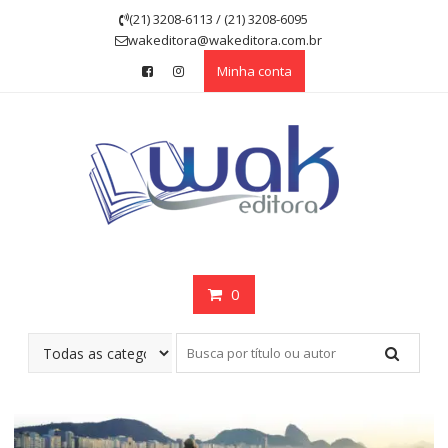
Skip
(21) 3208-6113 / (21) 3208-6095
to
wakeditora@wakeditora.com.br
content
Minha conta
0