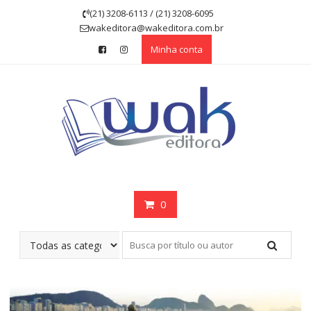
Skip
(21) 3208-6113 / (21) 3208-6095
to
wakeditora@wakeditora.com.br
content
Minha conta
0