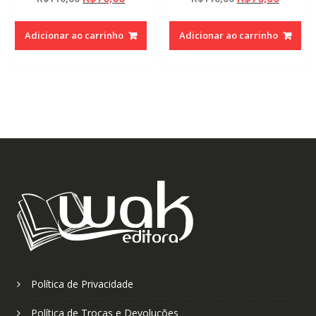
preço
preço
preço
preço
original
atual
original
atual
Adicionar ao carrinho
Adicionar ao carrinho
era:
é:
era:
é:
R$110,00.
R$70,00.
R$110,00.
R$70,0
Política de Privacidade
Política de Trocas e Devoluções