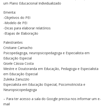
um Plano Educacional Individualizado
era:
é:
R$140,00.
R$90,00.
Ementa:
-Objetivos do PEI
-Modelo de PEI
-Dicas para elaborar relatórios
-Etapas de Elaboração
Palestrantes
Cristiane Camacho
Psicopedagoga, neuropsicopedagoga e Especialista em
Educação Especial
Gisele Cássia Costa
Mestre e Doutoranda em Educação, Pedagoga e Especialista
em Educação Especial
Zuleika Zanuzzio
Especialista em Educação Especial, Psicomotricista e
Neuropsicopedagoga
– Para ter acesso a sala do Google precisa nos informar um e-
mail