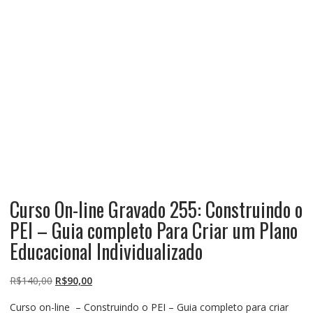
Curso On-line Gravado 255: Construindo o
PEI – Guia completo Para Criar um Plano
Educacional Individualizado
O
O
R$
140,00
R$
90,00
preço
preço
Curso on-line – Construindo o PEI – Guia completo para criar
original
atual