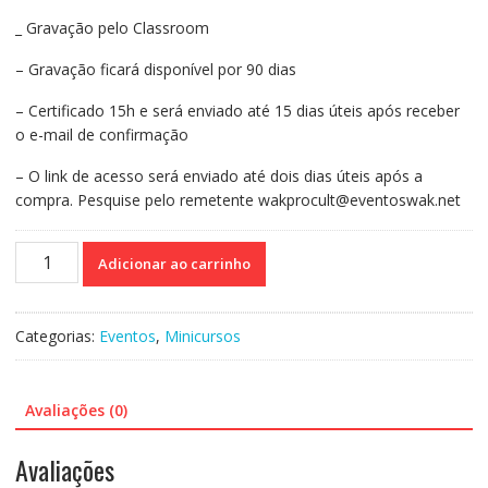
_ Gravação pelo Classroom
– Gravação ficará disponível por 90 dias
– Certificado 15h e será enviado até 15 dias úteis após receber
o e-mail de confirmação
– O link de acesso será enviado até dois dias úteis após a
compra. Pesquise pelo remetente wakprocult@eventoswak.net
Curso
Adicionar ao carrinho
On-
line
Gravado
Categorias:
Eventos
,
Minicursos
255:
Construindo
o
Avaliações (0)
PEI
–
Avaliações
Guia