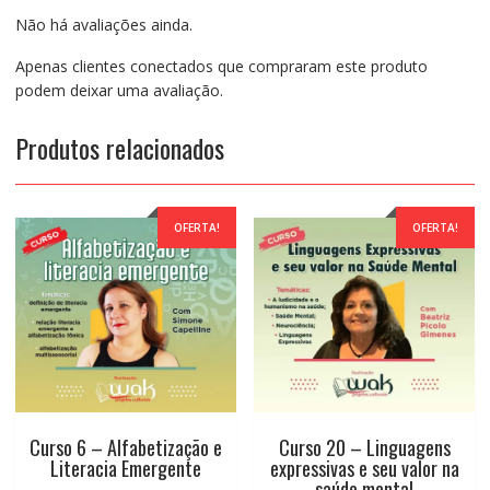
completo
Não há avaliações ainda.
Para
Criar
Apenas clientes conectados que compraram este produto
um
podem deixar uma avaliação.
Plano
Educacional
Produtos relacionados
Individualizado
quantidade
OFERTA!
OFERTA!
Curso 6 – Alfabetização e
Curso 20 – Linguagens
Literacia Emergente
expressivas e seu valor na
saúde mental