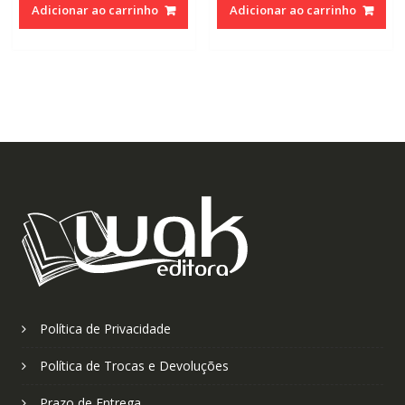
original
atual
original
atual
Adicionar ao carrinho
Adicionar ao carrinho
era:
é:
era:
é:
R$110,00.
R$70,00.
R$110,00.
R$70,0
Política de Privacidade
Política de Trocas e Devoluções
Prazo de Entrega