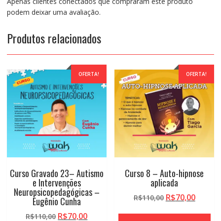
Apenas clientes conectados que compraram este produto
podem deixar uma avaliação.
Produtos relacionados
OFERTA!
OFERTA!
Curso Gravado 23– Autismo
Curso 8 – Auto-hipnose
e Intervenções
aplicada
Neuropsicopedagógicas –
O
O
R$
70,00
R$
110,00
Eugênio Cunha
preço
preço
O
O
R$
70,00
R$
110,00
original
atual