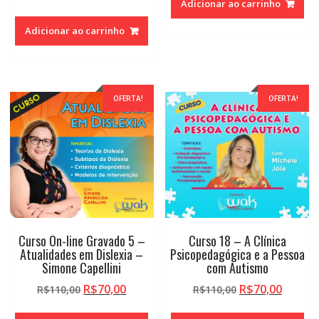
Adicionar ao carrinho
preço
preço
era:
é:
original
atual
R$110,00.
R$70,0
Adicionar ao carrinho
era:
é:
R$110,00.
R$70,00.
OFERTA!
OFERTA!
Curso On-line Gravado 5 –
Curso 18 – A Clínica
Atualidades em Dislexia –
Psicopedagógica e a Pessoa
Simone Capellini
com Autismo
O
O
O
O
R$
70,00
R$
70,00
R$
110,00
R$
110,00
preço
preço
preço
preço