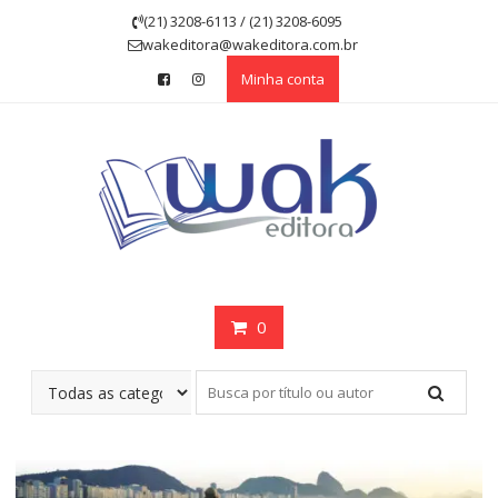
Skip
(21) 3208-6113 / (21) 3208-6095
to
wakeditora@wakeditora.com.br
content
Minha conta
0