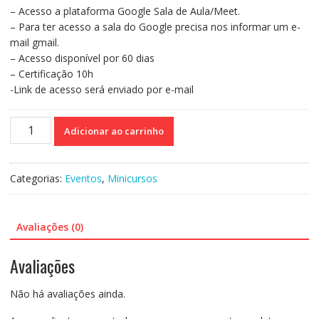
– Acesso a plataforma Google Sala de Aula/Meet.
– Para ter acesso a sala do Google precisa nos informar um e-
mail gmail.
– Acesso disponível por 60 dias
– Certificação 10h
-Link de acesso será enviado por e-mail
Curso
Adicionar ao carrinho
70
-
Neurociência
Categorias:
Eventos
,
Minicursos
na
prática
pedagógica
Avaliações (0)
quantidade
Avaliações
Não há avaliações ainda.