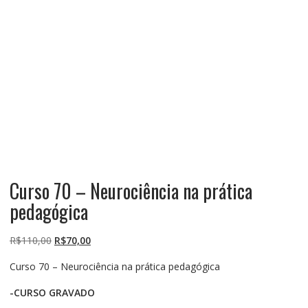
Curso 70 – Neurociência na prática
pedagógica
O
O
R$
110,00
R$
70,00
preço
preço
Curso 70 – Neurociência na prática pedagógica
original
atual
era:
é:
-CURSO GRAVADO
R$110,00.
R$70,00.