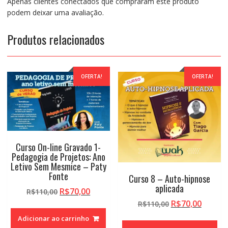
Apenas clientes conectados que compraram este produto
podem deixar uma avaliação.
Produtos relacionados
OFERTA!
OFERTA!
Curso On-line Gravado 1-
Pedagogia de Projetos: Ano
Letivo Sem Mesmice – Paty
Fonte
Curso 8 – Auto-hipnose
aplicada
O
O
R$
70,00
R$
110,00
preço
preço
O
O
R$
70,00
R$
110,00
original
atual
preço
preço
Adicionar ao carrinho
era:
é:
original
atual