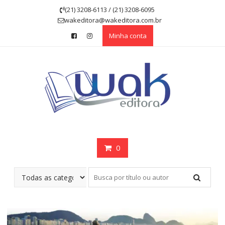
Skip
(21) 3208-6113 / (21) 3208-6095
to
wakeditora@wakeditora.com.br
content
Minha conta
0