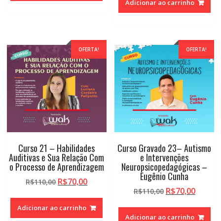
Adicionar ao carrinho
R$110,00.
R$70,00.
era:
é:
R$110,00.
R$70,0
OFERTA!
OFERTA!
Curso 21 – Habilidades
Curso Gravado 23– Autismo
Auditivas e Sua Relação Com
e Intervenções
o Processo de Aprendizagem
Neuropsicopedagógicas –
Eugênio Cunha
O
O
R$
70,00
R$
110,00
O
O
R$
70,00
preço
preço
R$
110,00
preço
preço
original
atual
Adicionar ao carrinho
original
atual
era:
é:
Adicionar ao carrinho