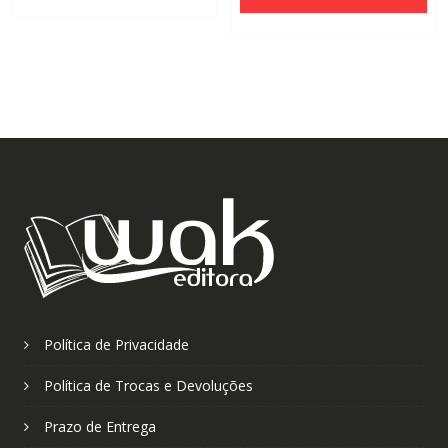
era:
é:
R$110,00.
R$70,00.
R$110,00.
R$70,0
Política de Privacidade
Política de Trocas e Devoluções
Prazo de Entrega