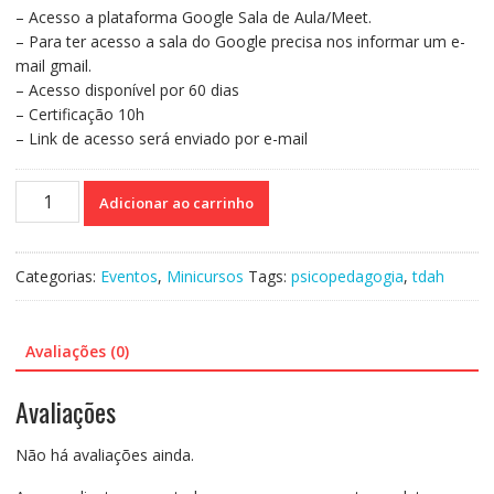
– Acesso a plataforma Google Sala de Aula/Meet.
– Para ter acesso a sala do Google precisa nos informar um e-
mail gmail.
– Acesso disponível por 60 dias
– Certificação 10h
– Link de acesso será enviado por e-mail
Curso
Adicionar ao carrinho
67-
TDAH
-
Categorias:
Eventos
,
Minicursos
Tags:
psicopedagogia
,
tdah
O
que
é?
Avaliações (0)
Como
Enfrentar
Avaliações
e
Cuidar
Não há avaliações ainda.
quantidade