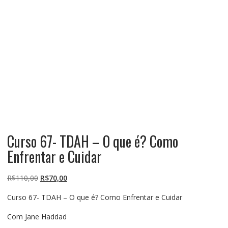
Curso 67- TDAH – O que é? Como
Enfrentar e Cuidar
O
O
R$
110,00
R$
70,00
preço
preço
Curso 67- TDAH – O que é? Como Enfrentar e Cuidar
original
atual
era:
é:
Com Jane Haddad
R$110,00.
R$70,00.