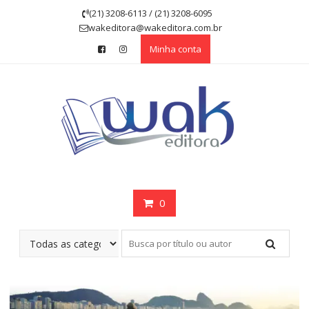
Skip
(21) 3208-6113 / (21) 3208-6095
to
wakeditora@wakeditora.com.br
content
Minha conta
0