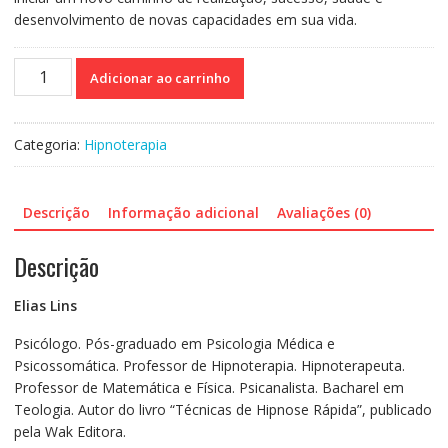
desenvolvimento de novas capacidades em sua vida.
Auto-
Adicionar ao carrinho
Hipnose
em
Cinco
Categoria:
Hipnoterapia
Passos
quantidade
Descrição
Informação adicional
Avaliações (0)
Descrição
Elias Lins
Psicólogo. Pós-graduado em Psicologia Médica e
Psicossomática. Professor de Hipnoterapia. Hipnoterapeuta.
Professor de Matemática e Física. Psicanalista. Bacharel em
Teologia. Autor do livro “Técnicas de Hipnose Rápida”, publicado
pela Wak Editora.