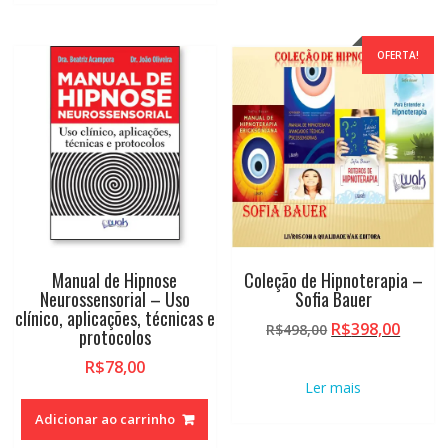
OFERTA!
Manual de Hipnose
Coleção de Hipnoterapia –
Neurossensorial – Uso
Sofia Bauer
clínico, aplicações, técnicas e
O
O
R$
398,00
R$
498,00
protocolos
preço
preço
R$
78,00
original
atual
Ler mais
era:
é:
R$498,00.
R$398,
Adicionar ao carrinho