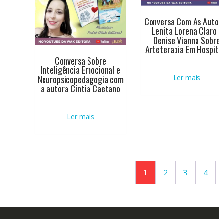
Conversa Com As Auto
Lenita Lorena Claro 
Denise Vianna Sobr
Arteterapia Em Hospit
Conversa Sobre
Inteligência Emocional e
Neuropsicopedagogia com
Ler mais
a autora Cintia Caetano
Ler mais
1
2
3
4