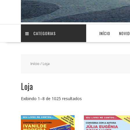
CATEGORIAS
INÍCIO
NOVI
Início
/ Loja
Loja
Classificado
Exibindo 1–8 de 1025 resultados
por
preço:
baixo
para