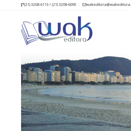
Skip
(21) 3208-6113 / (21) 3208-6095
wakeditora@wakeditora.
to
content