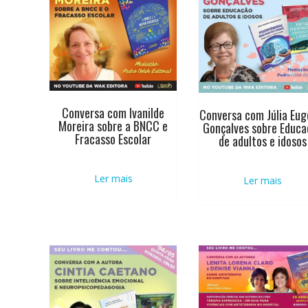
alto
Conversa com Ivanilde
Conversa com Júlia Eug
Moreira sobre a BNCC e
Gonçalves sobre Educa
Fracasso Escolar
de adultos e idosos
Ler mais
Ler mais