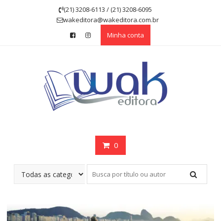
Skip
(21) 3208-6113 / (21) 3208-6095
to
wakeditora@wakeditora.com.br
content
Minha conta
0