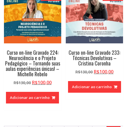
Curso on-line Gravado 224:
Curso on-line Gravado 233:
Neurociência e o Projeto
Técnicas Devolutivas –
Pedagógico – Tornando suas
Cristina Coronha
aulas experiências únicas! –
O
O
R$
100,00
R$
130,00
Michelle Rebelo
preço
preço
O
O
R$
100,00
R$
130,00
original
atual
Adicionar ao carrinho
preço
preço
era:
é:
original
atual
R$130,00.
R$100,
Adicionar ao carrinho
era:
é:
R$130,00.
R$100,00.