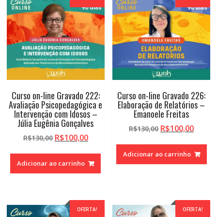
Curso on-line Gravado 222:
Curso on-line Gravado 226:
Avaliação Psicopedagógica e
Elaboração de Relatórios –
Intervenção com Idosos –
Emanoele Freitas
Júlia Eugênia Gonçalves
O
O
R$
100,00
R$
130,00
O
O
R$
100,00
R$
130,00
preço
preço
preço
preço
original
atual
Adicionar ao carrinho
original
atual
era:
é:
Adicionar ao carrinho
era:
é:
R$130,00.
R$100,
R$130,00.
R$100,00.
OFERTA!
OFERTA!