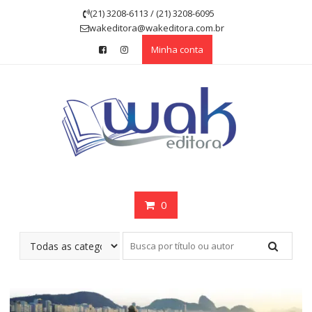
Skip
(21) 3208-6113 / (21) 3208-6095
to
wakeditora@wakeditora.com.br
content
Minha conta
0