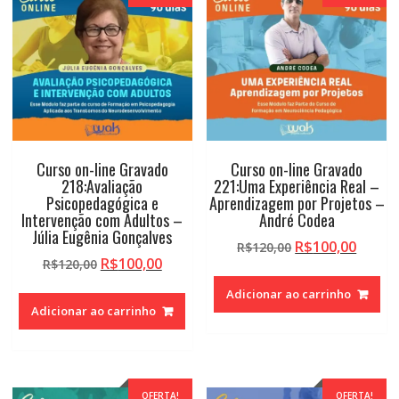
Curso on-line Gravado
Curso on-line Gravado
218:Avaliação
221:Uma Experiência Real –
Psicopedagógica e
Aprendizagem por Projetos –
Intervenção com Adultos –
André Codea
Júlia Eugênia Gonçalves
O
O
R$
100,00
R$
120,00
O
O
R$
100,00
R$
120,00
preço
preço
preço
preço
original
atual
Adicionar ao carrinho
original
atual
era:
é:
Adicionar ao carrinho
era:
é:
R$120,00.
R$100,
R$120,00.
R$100,00.
OFERTA!
OFERTA!