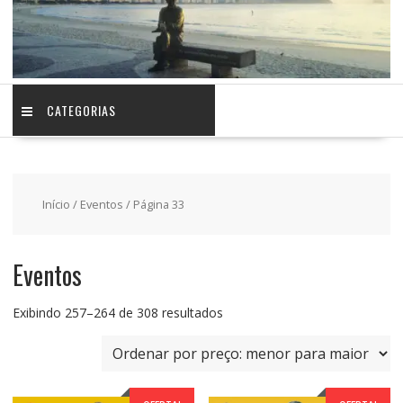
CATEGORIAS
Início
/
Eventos
/ Página 33
Eventos
Classificado
Exibindo 257–264 de 308 resultados
por
preço:
baixo
para