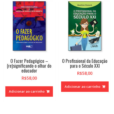
O Fazer Pedagógico –
O Profissional da Educação
(re)significando o olhar do
para o Século XXI
educador
R$
58,00
R$
58,00
Adicionar ao carrinho
Adicionar ao carrinho