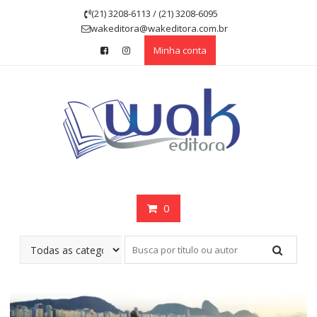
Skip
(21) 3208-6113 / (21) 3208-6095
to
wakeditora@wakeditora.com.br
content
Minha conta
0