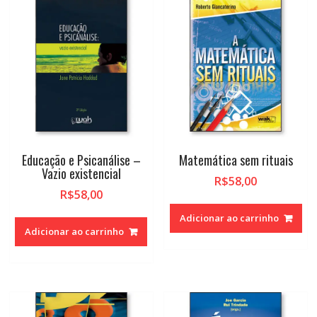
alto
Educação e Psicanálise –
Matemática sem rituais
Vazio existencial
R$
58,00
R$
58,00
Adicionar ao carrinho
Adicionar ao carrinho