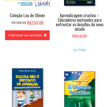
Coleção Lou de Olivier
Aprendizagem criativa –
Educadores motivados para
O
O
R$
150,00
R$
188,00
enfrentar os desafios do novo
preço
preço
século
original
atual
Adicionar ao carrinho
R$
54,00
era:
é:
R$188,00.
R$150,00.
Ler mais