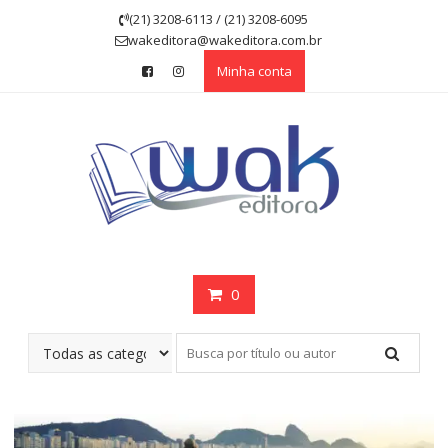
Skip
(21) 3208-6113 / (21) 3208-6095
to
wakeditora@wakeditora.com.br
content
Minha conta
0