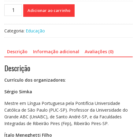
A
Adicionar ao carrinho
relação
entre
professor
Categoria:
Educação
e
aluno
-
Descrição
Informação adicional
Avaliações (0)
Um
olhar
Descrição
interdisciplinar
sobre
Currículo dos organizadores
:
o
conteúdo
Sérgio Simka
e
a
Mestre em Língua Portuguesa pela Pontifícia Universidade
dimensão
Católica de São Paulo (PUC-SP). Professor da Universidade do
humana
Grande ABC (UniABC), de Santo André-SP, e da Faculdades
quantidade
Integradas de Ribeirão Pires (Firp), Ribeirão Pires-SP.
Ítalo Meneghetti Filho