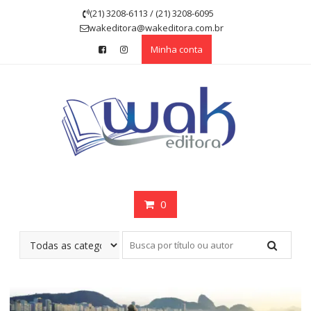
Skip
(21) 3208-6113 / (21) 3208-6095
to
wakeditora@wakeditora.com.br
content
Minha conta
0