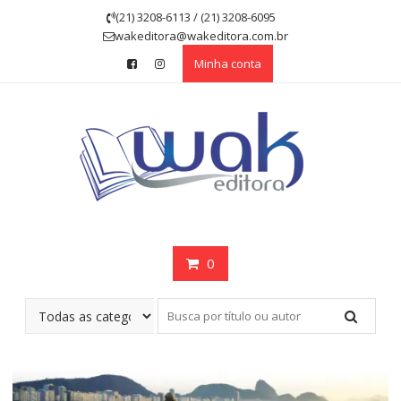
Skip
(21) 3208-6113 / (21) 3208-6095
to
wakeditora@wakeditora.com.br
content
Minha conta
0