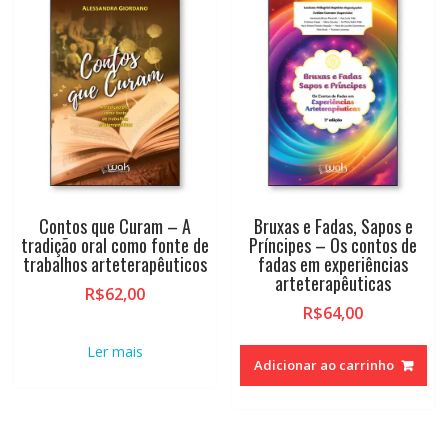
alto
Contos que Curam – A
Bruxas e Fadas, Sapos e
tradição oral como fonte de
Príncipes – Os contos de
trabalhos arteterapêuticos
fadas em experiências
arteterapêuticas
R$
62,00
R$
64,00
Ler mais
Adicionar ao carrinho