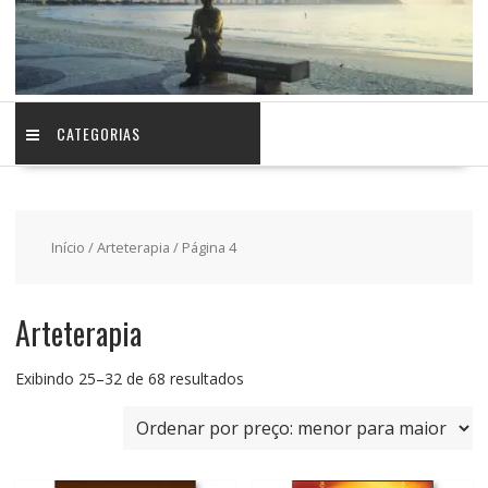
CATEGORIAS
Início
/
Arteterapia
/ Página 4
Arteterapia
Classificado
Exibindo 25–32 de 68 resultados
por
preço:
baixo
para