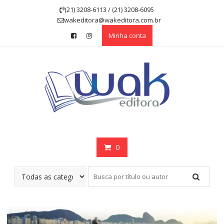
Skip
(21) 3208-6113 / (21) 3208-6095
to
wakeditora@wakeditora.com.br
content
Minha conta
0