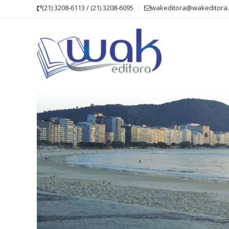
Skip
(21) 3208-6113 / (21) 3208-6095
wakeditora@wakeditora.
to
content