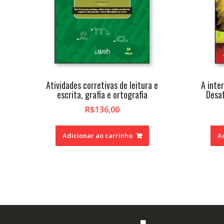
Atividades corretivas de leitura e
A inte
escrita, grafia e ortografia
Desaf
R$
136,00
Adicionar ao carrinho
A