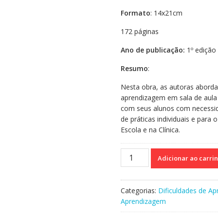
Formato
: 14x21cm
172 páginas
Ano de publicação:
1º edição 
Resumo
:
Nesta obra, as autoras abord
aprendizagem em sala de aula 
com seus alunos com necessidad
de práticas individuais e para
Escola e na Clínica.
Vencendo
Adicionar ao carri
as
dificuldades
de
Categorias:
Dificuldades de A
aprendizagem
Aprendizagem
escolar
quantidade