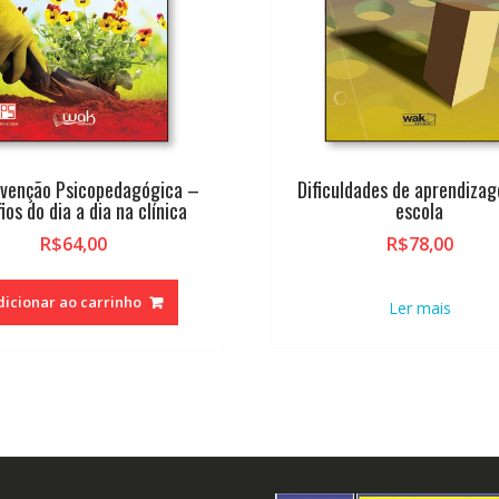
rvenção Psicopedagógica –
Dificuldades de aprendiza
ios do dia a dia na clínica
escola
R$
64,00
R$
78,00
dicionar ao carrinho
Ler mais