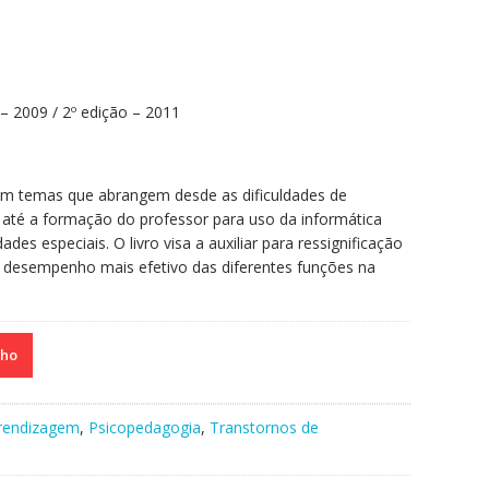
– 2009 / 2º edição – 2011
am temas que abrangem desde as dificuldades de
até a formação do professor para uso da informática
es especiais. O livro visa a auxiliar para ressignificação
 o desempenho mais efetivo das diferentes funções na
nho
prendizagem
,
Psicopedagogia
,
Transtornos de