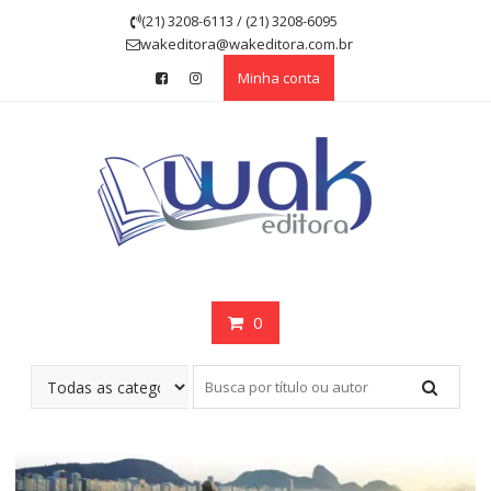
Skip
(21) 3208-6113 / (21) 3208-6095
to
wakeditora@wakeditora.com.br
content
Minha conta
0