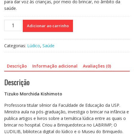
para dar voz às crianças, por meio do brincar, no âmbito da
saúde.
Tratado
Adicionar ao carrinho
da
Brinquedoteca
Hospitalar
Categorias:
Lúdico
,
Saúde
-
Humanização,
teoria
Descrição
Informação adicional
Avaliações (0)
e
prática
Descrição
quantidade
Tizuko Morchida Kishimoto
Professora titular sênior da Faculdade de Educação da USP.
Ministra aula na pós-graduação, investiga o brincar na infância e
publica artigos e livros sobre a temática lúdica entre as quais o
brincar no hospital. Criou a Brinquedoteca no LABRIMP; O
LUDILIB, biblioteca digital do lúdico e o Museu do Brinquedo.