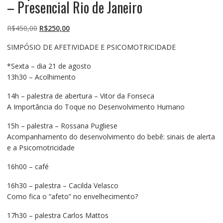
– Presencial Rio de Janeiro
O
O
R$
450,00
R$
250,00
preço
preço
SIMPÓSIO DE AFETIVIDADE E PSICOMOTRICIDADE
original
atual
era:
é:
*Sexta – dia 21 de agosto
R$450,00.
R$250,00.
13h30 – Acolhimento
14h – palestra de abertura – Vitor da Fonseca
A Importância do Toque no Desenvolvimento Humano
15h – palestra – Rossana Pugliese
Acompanhamento do desenvolvimento do bebê: sinais de alerta
e a Psicomotricidade
16h00 – café
16h30 – palestra – Cacilda Velasco
Como fica o “afeto” no envelhecimento?
17h30 – palestra Carlos Mattos