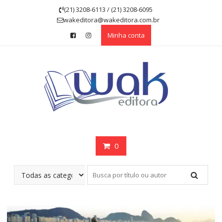
Skip
(21) 3208-6113 / (21) 3208-6095
to
wakeditora@wakeditora.com.br
content
Minha conta
0