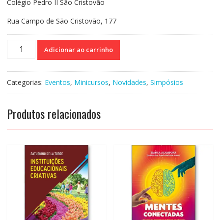
Colégio Pedro II São Cristovão
Rua Campo de São Cristovão, 177
Simpósio
Adicionar ao carrinho
Afetividade
e
Psicomotricidade
Categorias:
Eventos
,
Minicursos
,
Novidades
,
Simpósios
-
Presencial
Rio
Produtos relacionados
de
Janeiro
quantidade