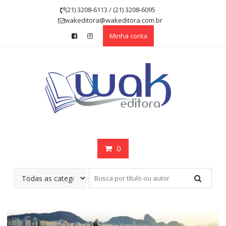
Skip
(21) 3208-6113 / (21) 3208-6095
to
wakeditora@wakeditora.com.br
content
Minha conta
0