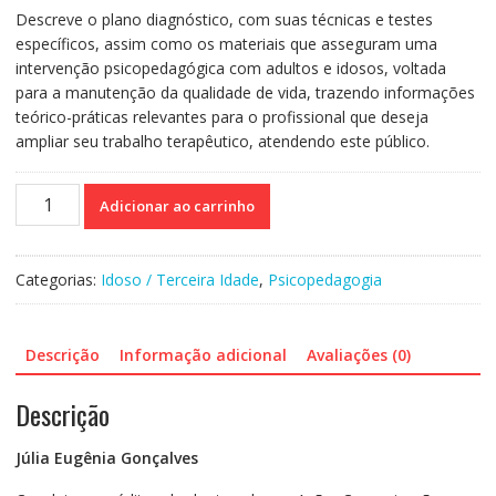
Descreve o plano diagnóstico, com suas técnicas e testes
específicos, assim como os materiais que asseguram uma
intervenção psicopedagógica com adultos e idosos, voltada
para a manutenção da qualidade de vida, trazendo informações
teórico-práticas relevantes para o profissional que deseja
ampliar seu trabalho terapêutico, atendendo este público.
Psicopedagogia
Adicionar ao carrinho
Para
Adultos
e
Categorias:
Idoso / Terceira Idade
,
Psicopedagogia
Idosos
-
Diagnóstico
Descrição
Informação adicional
Avaliações (0)
e
intervenção
Descrição
quantidade
Júlia Eugênia Gonçalves