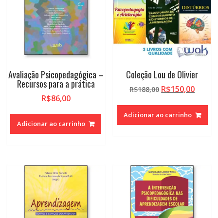
Avaliação Psicopedagógica –
Coleção Lou de Olivier
Recursos para a prática
O
O
R$
150,00
R$
188,00
R$
86,00
preço
preço
original
atual
Adicionar ao carrinho
era:
é:
Adicionar ao carrinho
R$188,00.
R$150,