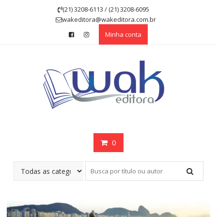
Skip
(21) 3208-6113 / (21) 3208-6095
to
wakeditora@wakeditora.com.br
content
Minha conta
0