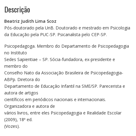
-
Descrição
Ciência,
amor
Beatriz Judith Lima Scoz
e
Pós-doutorado pela UnB. Doutorado e mestrado em Psicologia
poesia
da Educação pela PUC-SP. Psicanalista pelo CEP-SP.
quantidade
Psicopedagoga. Membro do Departamento de Psicopedagogia
no Instituto
Sedes Sapientiae – SP. Sócia-fundadora, ex-presidente e
membro do
Conselho Nato da Associação Brasileira de Psicopedagogia-
ABPp. Diretora do
Departamento de Educação Infantil na SME/SP. Parecerista e
autora de artigos
científicos em periódicos nacionais e internacionais.
Organizadora e autora de
vários livros, entre eles Psicopedagogia e Realidade Escolar
(2009), 18ª ed.
(Vozes).