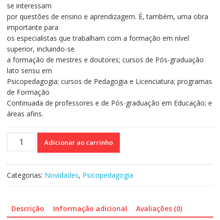
se interessam
por questões de ensino e aprendizagem. É, também, uma obra
importante para
os especialistas que trabalham com a formação em nível
superior, incluindo-se
a formação de mestres e doutores; cursos de Pós-graduação
lato sensu em
Psicopedagogia; cursos de Pedagogia e Licenciatura; programas
de Formação
Continuada de professores e de Pós-graduação em Educação; e
áreas afins.
Psicopedagogia
Adicionar ao carrinho
e
Subjetividade
no
Categorias:
Novidades
,
Psicopedagogia
Diálogo
com
a
Descrição
Informação adicional
Avaliações (0)
Escola