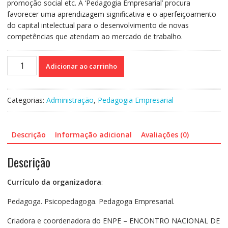
promoção social etc. A ‘Pedagogia Empresarial’ procura
favorecer uma aprendizagem significativa e o aperfeiçoamento
do capital intelectual para o desenvolvimento de novas
competências que atendam ao mercado de trabalho.
Pedagogia
Adicionar ao carrinho
empresarial
-
Formas
Categorias:
Administração
,
Pedagogia Empresarial
e
contextos
de
Descrição
Informação adicional
Avaliações (0)
atuação
quantidade
Descrição
Currículo da organizadora
:
Pedagoga. Psicopedagoga. Pedagoga Empresarial.
Criadora e coordenadora do ENPE – ENCONTRO NACIONAL DE