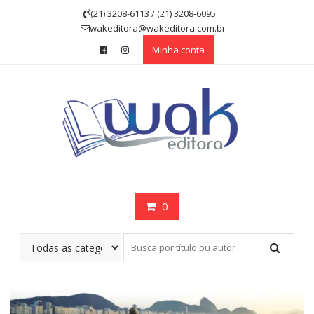
Skip
(21) 3208-6113 / (21) 3208-6095
to
wakeditora@wakeditora.com.br
content
Minha conta
0