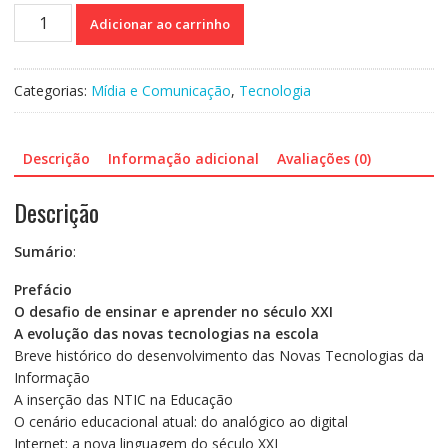
Novas
Adicionar ao carrinho
tecnologias
e
aprendizagem
Categorias:
Mídia e Comunicação
,
Tecnologia
quantidade
Descrição
Informação adicional
Avaliações (0)
Descrição
Sumário
:
Prefácio
O desafio de ensinar e aprender no século XXI
A evolução das novas tecnologias na escola
Breve histórico do desenvolvimento das Novas Tecnologias da
Informação
A inserção das NTIC na Educação
O cenário educacional atual: do analógico ao digital
Internet: a nova linguagem do século XXI