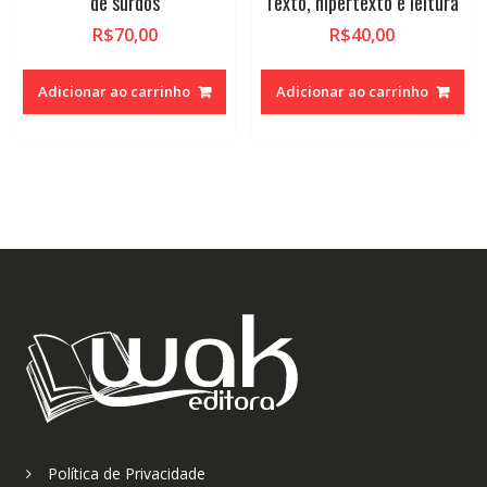
de surdos
Texto, hipertexto e leitura
R$
70,00
R$
40,00
Adicionar ao carrinho
Adicionar ao carrinho
Política de Privacidade