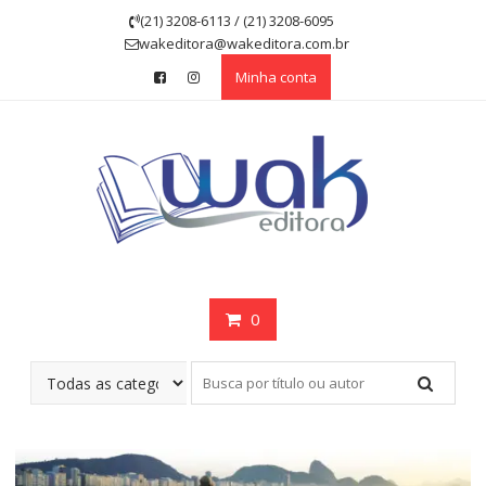
Skip
(21) 3208-6113 / (21) 3208-6095
to
wakeditora@wakeditora.com.br
content
Minha conta
0