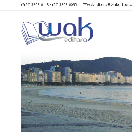
Skip
(21) 3208-6113 / (21) 3208-6095
wakeditora@wakeditora.
to
content