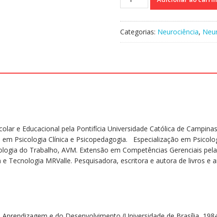
e
Saúde
Educacional
Categorias:
Neurociência
,
Neu
-
Vencendo
limites
-
Volume
1
quantidade
colar e Educacional pela Pontifícia Universidade Católica de Campinas
 em Psicologia Clínica e Psicopedagogia. Especialização em Psicolog
logia do Trabalho, AVM. Extensão em Competências Gerenciais pela
 e Tecnologia MRValle. Pesquisadora, escritora e autora de livros e art
a Aprendizagem e do Desenvolvimento (Universidade de Brasília, 1984