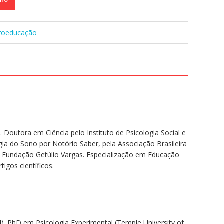
roeducação
. Doutora em Ciência pelo Instituto de Psicologia Social e
ia do Sono por Notório Saber, pela Associação Brasileira
 Fundação Getúlio Vargas. Especialização em Educação
igos científicos.
). PhD em Psicologia Experimental (Temple University of