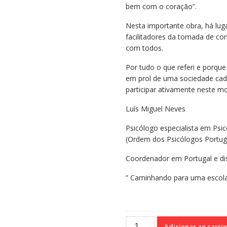
bem com o coração”.
Nesta importante obra, há lu
facilitadores da tomada de co
com todos.
Por tudo o que referi e porq
em prol de uma sociedade cada 
participar ativamente neste m
Luís Miguel Neves
Psicólogo especialista em Psic
(Ordem dos Psicólogos Portug
Coordenador em Portugal e di
” Caminhando para uma escola 
Neurociência
Adicionar ao carri