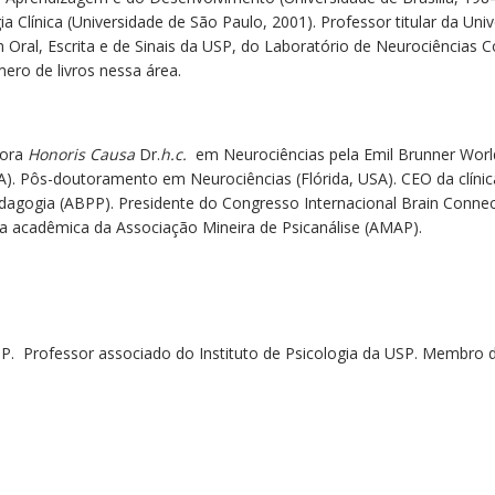
ia Clínica (Universidade de São Paulo, 2001). Professor titular da U
al, Escrita e de Sinais da USP, do Laboratório de Neurociências Co
ero de livros nessa área.
tora
Honoris Causa
Dr.
h.c.
em Neurociências pela Emil Brunner World
USA). Pôs-doutoramento em Neurociências (Flórida, USA). CEO da clíni
dagogia (ABPP). Presidente do Congresso Internacional Brain Connect
a acadêmica da Associação Mineira de Psicanálise (AMAP).
SP. Professor associado do Instituto de Psicologia da USP. Membro d