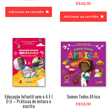
R$
68,00
Adicionar ao carrinho
Adicionar ao carrinho
Educação Infantil sem o A E I
Somos Todos Africa
O U – Práticas de leitura e
R$
58,00
escrita