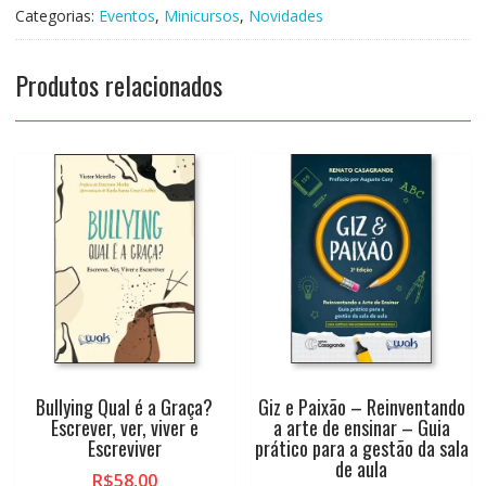
de
Categorias:
Eventos
,
Minicursos
,
Novidades
Avaliação
Psicomotora
-
Produtos relacionados
Vitor
da
Fonseca
e
Noboru
Ito
Junior
quantidade
Bullying Qual é a Graça?
Giz e Paixão – Reinventando
Escrever, ver, viver e
a arte de ensinar – Guia
Escreviver
prático para a gestão da sala
de aula
R$
58,00