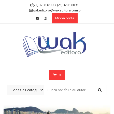
Skip
(21) 3208-6113 / (21) 3208-6095
to
wakeditora@wakeditora.com.br
content
Minha conta
0