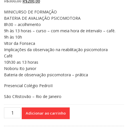
O
O
R$
300,00
R$
200,00
preço
preço
MINICURSO DE FORMAÇÃO
original
atual
BATERIA DE AVALIAÇÃO PSICOMOTORA
era:
é:
8h30 – acolhimento
R$300,00.
R$200,00.
9h às 13 horas – curso – com meia hora de intervalo – café.
9h às 10h
Vitor da Fonseca
Implicações da observação na reabilitação psicomotora
Café
10h30 as 13 horas
Noboru Ito Junior
Bateria de observação psicomotora – prática
Presencial Colégio PedroII
São CRistovão – Rio de Janeiro
Minicurso
Adicionar ao carrinho
Presencial
Bateria