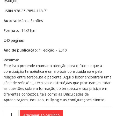
R$
68,00
ISBN
978-85-7854-118-7
Autora
: Márcia Simões
Formato
: 14x21cm
240 páginas
Ano de publicação:
1º edição – 2010
Resumo
:
Este livro pretende chamar a atenção para o fato de que a
constituição terapêutica é uma práxis constituída na e pela
relação entre terapeuta e paciente. Aqui o leitor encontrará uma
série de reflexões, técnicas e estratégias que procuram elucidar
as questões sobre a formação do terapeuta e sua prática em
diferentes contextos, tais como as Dificuldades de
Aprendizagem, Inclusão, Bullying e as configurações clínicas.
Intervenções
Adicionar ao carrinho