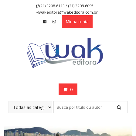
Skip
(21) 3208-6113 / (21) 3208-6095
to
wakeditora@wakeditora.com.br
content
Minha conta
0