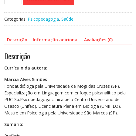
clínicas
-
Ação
Categorias:
Psicopedagogia
,
Saúde
integrada
com
a
Descrição
Informação adicional
Avaliações (0)
fonoaudiologia,
a
Descrição
psicopedagogia,
a
Currículo da autora
:
arteterapia,
a
Márcia Alves Simões
psicanálise
Fonoaudióloga pela Universidade de Mogi das Cruzes (SP).
e
Especialização em Linguagem com enfoque psicanalítico pela
outro
PUC-Sp.Psicopedagoga clínica pelo Centro Universitário de
saberes
Osasco (Unifeo). Licenciatura Plena em Biologia (UNIFIEO).
quantidade
Mestre em Psicologia pela Universidade São Marcos (SP).
Sumário
:
Prefácio