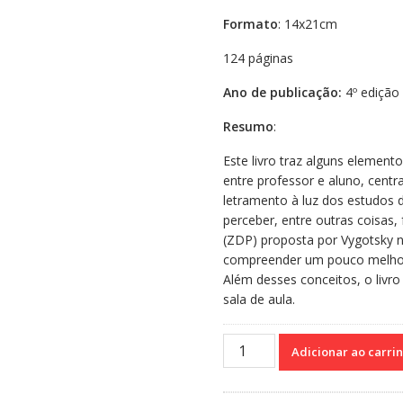
Formato
: 14x21cm
124 páginas
Ano de publicação:
4º edição
Resumo
:
Este livro traz alguns element
entre professor e aluno, centr
letramento à luz dos estudos d
perceber, entre outras coisas
(ZDP) proposta por Vygotsky 
compreender um pouco melhor a
Além desses conceitos, o livr
sala de aula.
Fracasso
Adicionar ao carri
escolar
e
interação