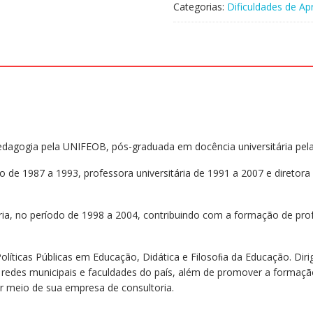
Categorias:
Dificuldades de A
professor-
aluno
quantidade
Pedagogia pela UNIFEOB, pós-graduada em docência universitária pel
odo de 1987 a 1993, professora universitária de 1991 a 2007 e direto
ia, no período de 1998 a 2004, contribuindo com a formação de prof
olíticas Públicas em Educação, Didática e Filosoﬁa da Educação. Di
a redes municipais e faculdades do país, além de promover a formaç
or meio de sua empresa de consultoria.