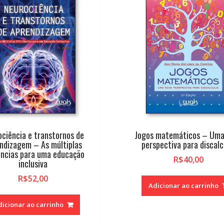
ciência e transtornos de
Jogos matemáticos – Uma
ndizagem – As múltiplas
perspectiva para discalc
ências para uma educação
R$
40,00
inclusiva
R$
52,00
Adicionar ao carrinho
dicionar ao carrinho