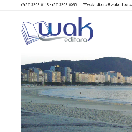
Skip
(21) 3208-6113 / (21) 3208-6095
wakeditora@wakeditora.
to
content