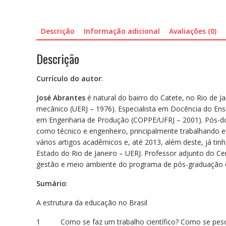
Descrição
Informação adicional
Avaliações (0)
Descrição
Currículo do autor
:
José Abrantes
é natural do bairro do Catete, no Rio de 
mecânico (UERJ – 1976). Especialista em Docência do En
em Engenharia de Produção (COPPE/UFRJ – 2001). Pós-do
como técnico e engenheiro, principalmente trabalhando 
vários artigos acadêmicos e, até 2013, além deste, já ti
Estado do Rio de Janeiro – UERJ. Professor adjunto do C
gestão e meio ambiente do programa de pós-graduação em
Sumário
:
A estrutura da educação no Brasil
1 Como se faz um trabalho científico? Como se pesq