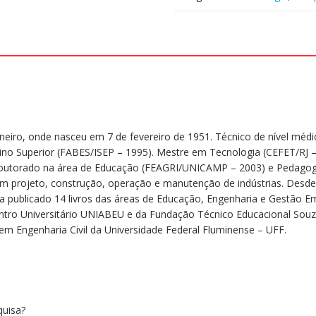
Janeiro, onde nasceu em 7 de fevereiro de 1951. Técnico de nível m
sino Superior (FABES/ISEP – 1995). Mestre em Tecnologia (CEFET/RJ
utorado na área de Educação (FEAGRI/UNICAMP – 2003) e Pedagogia 
em projeto, construção, operação e manutenção de indústrias. Desde
nha publicado 14 livros das áreas de Educação, Engenharia e Gestão E
entro Universitário UNIABEU e da Fundação Técnico Educacional Souz
 Engenharia Civil da Universidade Federal Fluminense – UFF.
uisa?