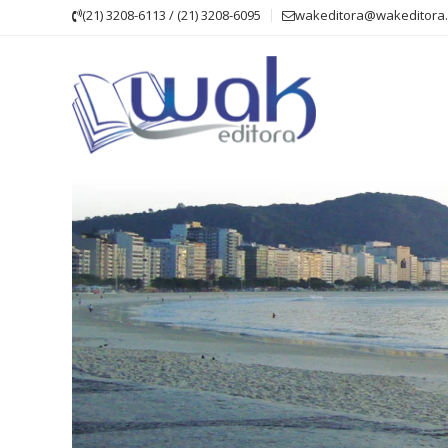
Skip
(21) 3208-6113 / (21) 3208-6095
wakeditora@wakeditora.
to
content