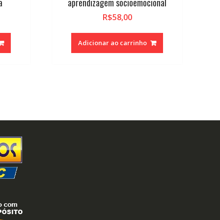
a
aprendizagem socioemocional
R$
58,00
Adicionar ao carrinho