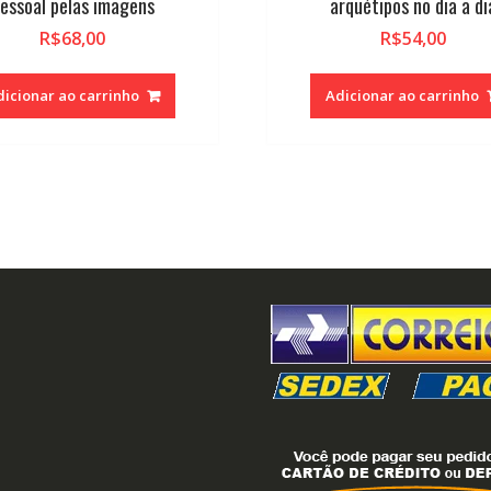
essoal pelas imagens
arquétipos no dia a di
R$
68,00
R$
54,00
dicionar ao carrinho
Adicionar ao carrinho