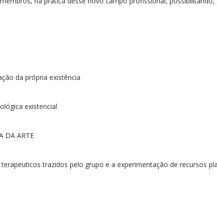
membros, na prática desse novo campo profissional, possibilitando,
ção da própria existência
ógica existencial
A DA ARTE
rapeuticos trazidos pelo grupo e a experimentação de recursos pla