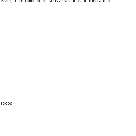
 assim, a credibilidade de seus associados no mercado de
sticos