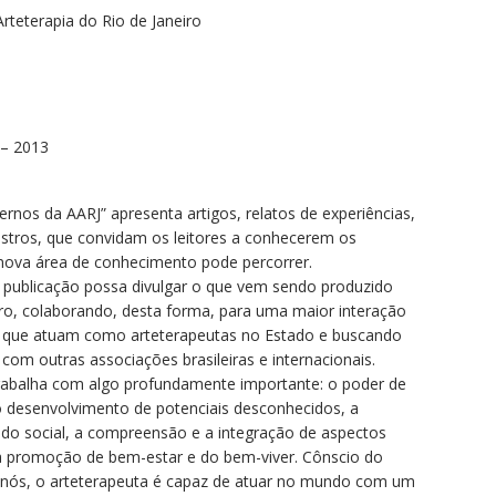
Arteterapia do Rio de Janeiro
 – 2013
rnos da AARJ” apresenta artigos, relatos de experiências,
istros, que convidam os leitores a conhecerem os
nova área de conhecimento pode percorrer.
 publicação possa divulgar o que vem sendo produzido
iro, colaborando, desta forma, para uma maior interação
is que atuam como arteterapeutas no Estado e buscando
com outras associações brasileiras e internacionais.
 trabalha com algo profundamente importante: o poder de
ta o desenvolvimento de potenciais desconhecidos, a
do social, a compreensão e a integração de aspectos
 a promoção de bem-estar e do bem-viver. Cônscio do
s nós, o arteterapeuta é capaz de atuar no mundo com um