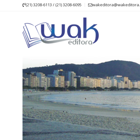
Skip
(21) 3208-6113 / (21) 3208-6095
wakeditora@wakeditora.
to
content