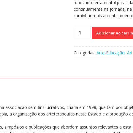
renovado ferramental para li
continuamente na jornada, na
caminhar mais autenticament
Estudos
Adicionar ao carri
em
Arteterapia
vol.
Categorias:
Arte-Educação
,
Art
3
-
A
Arte
e
a
criatividade
promovendo
ma associação sem fins lucrativos, criada em 1998, que tem por objet
saúde
apia, a organização dos arteterapeutas neste Estado e a produção 
quantidade
os, simpósios e publicações que abordem assuntos relevantes a esta 