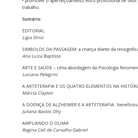
• promover o aperfeiçoamento ético-profissional de seus 
trabalho.
Sumário
:
EDITORIAL
Ligia Diniz
SIMBOLOS DA PASSAGEM: a criança diante da ressignifica
Ana Luiza Baptista
ARTE E SAÚDE – Uma abordagem da Psicologia fenomenol
Luciana Pelegrini
A ARTETERAPIA E OS QUATRO ELEMENTOS NA HISTÓRI
Márcia Clayton
A DOENÇA DE ALZHEIMER E A ARTETERAPIA : beneficios te
Juliana Bastos Ohy
AMPLIANDO O OLHAR
Regina Celi de Carvalho Gabriel