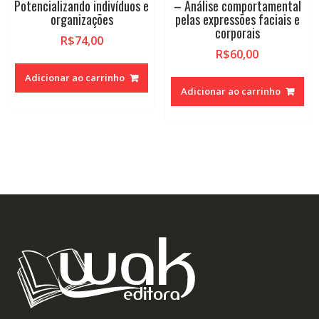
Potencializando indivíduos e
– Análise comportamental
organizações
pelas expressões faciais e
corporais
R$
74,00
R$
60,00
Adicionar ao carrinho
Adicionar ao carrinho