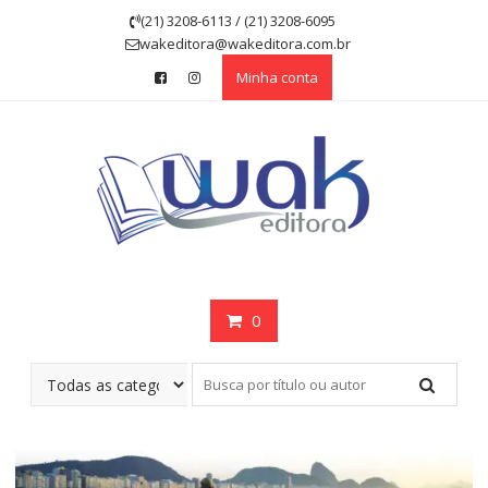
Skip
(21) 3208-6113 / (21) 3208-6095
to
wakeditora@wakeditora.com.br
content
Minha conta
0