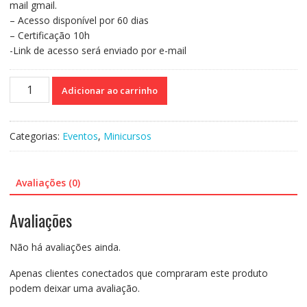
mail gmail.
– Acesso disponível por 60 dias
– Certificação 10h
-Link de acesso será enviado por e-mail
Curso
Adicionar ao carrinho
86-
Introdução
a
Categorias:
Eventos
,
Minicursos
grafomotricidade
quantidade
Avaliações (0)
Avaliações
Não há avaliações ainda.
Apenas clientes conectados que compraram este produto
podem deixar uma avaliação.