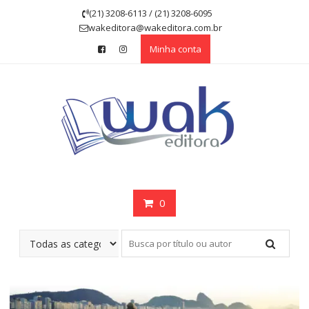
Skip
(21) 3208-6113 / (21) 3208-6095
to
wakeditora@wakeditora.com.br
content
Minha conta
0