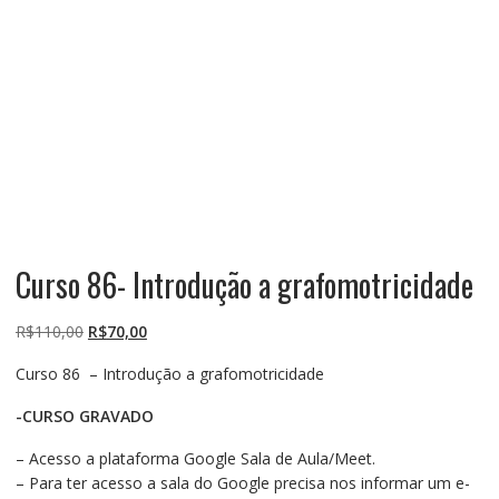
Curso 86- Introdução a grafomotricidade
O
O
R$
110,00
R$
70,00
preço
preço
Curso 86 – Introdução a grafomotricidade
original
atual
era:
é:
-CURSO GRAVADO
R$110,00.
R$70,00.
– Acesso a plataforma Google Sala de Aula/Meet.
– Para ter acesso a sala do Google precisa nos informar um e-