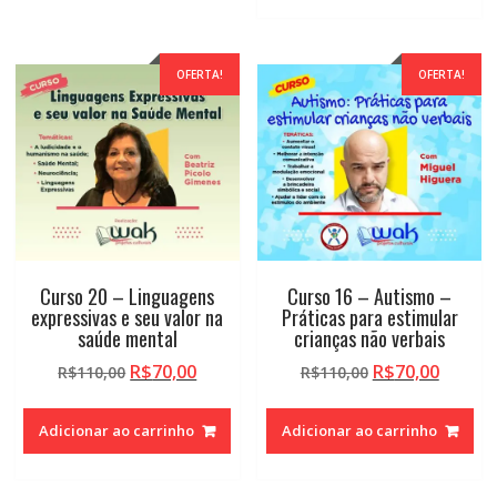
R$110,00.
R$70,0
OFERTA!
OFERTA!
Curso 20 – Linguagens
Curso 16 – Autismo –
expressivas e seu valor na
Práticas para estimular
saúde mental
crianças não verbais
O
O
O
O
R$
70,00
R$
70,00
R$
110,00
R$
110,00
preço
preço
preço
preço
original
atual
original
atual
Adicionar ao carrinho
Adicionar ao carrinho
era:
é:
era:
é:
R$110,00.
R$70,00.
R$110,00.
R$70,0