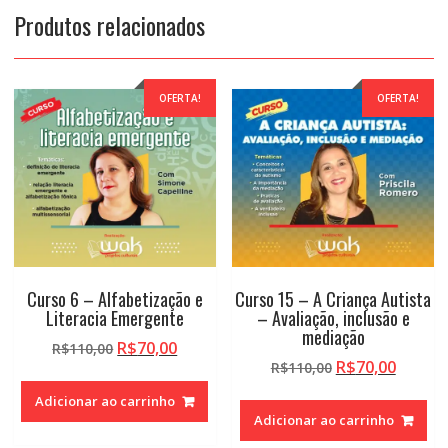
Produtos relacionados
OFERTA!
OFERTA!
Curso 6 – Alfabetização e
Curso 15 – A Criança Autista
Literacia Emergente
– Avaliação, inclusão e
mediação
O
O
R$
70,00
R$
110,00
O
O
R$
70,00
preço
preço
R$
110,00
preço
preço
original
atual
Adicionar ao carrinho
original
atual
era:
é:
Adicionar ao carrinho
era:
é:
R$110,00.
R$70,00.