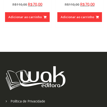
O
O
O
O
R$
70,00
R$
70,00
R$
110,00
R$
110,00
preço
preço
preço
preço
original
atual
original
atual
Adicionar ao carrinho
Adicionar ao carrinho
era:
é:
era:
é:
R$110,00.
R$70,00.
R$110,00.
R$70,0
Política de Privacidade