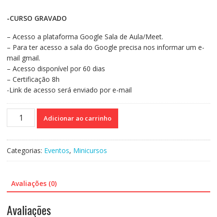
-CURSO GRAVADO
– Acesso a plataforma Google Sala de Aula/Meet.
– Para ter acesso a sala do Google precisa nos informar um e-
mail gmail.
– Acesso disponível por 60 dias
– Certificação 8h
-Link de acesso será enviado por e-mail
Curso
Adicionar ao carrinho
80
-
Identificação
Categorias:
Eventos
,
Minicursos
e
intervenção
precoce
Avaliações (0)
no
espectro
Avaliações
autista