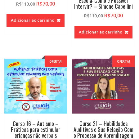
Escola: Como é Possível
O
O
R$
70,00
R$
110,00
Intervir? – Simone Capellini
preço
preço
O
O
R$
70,00
R$
110,00
original
atual
Adicionar ao carrinho
preço
preço
era:
é:
original
atual
R$110,00.
R$70,00.
Adicionar ao carrinho
era:
é:
R$110,00.
R$70,0
OFERTA!
OFERTA!
Curso 16 – Autismo –
Curso 21 – Habilidades
Práticas para estimular
Auditivas e Sua Relação Com
crianças não verbais
o Processo de Aprendizagem