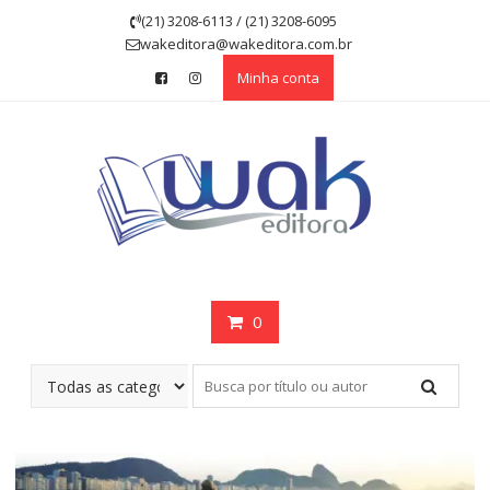
Skip
(21) 3208-6113 / (21) 3208-6095
to
wakeditora@wakeditora.com.br
content
Minha conta
0