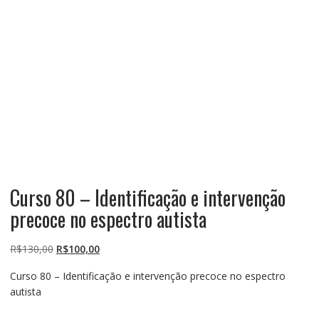
Curso 80 – Identificação e intervenção
precoce no espectro autista
O
O
R$
130,00
R$
100,00
preço
preço
Curso 80 – Identificação e intervenção precoce no espectro
original
atual
autista
era:
é:
R$130,00.
R$100,00.