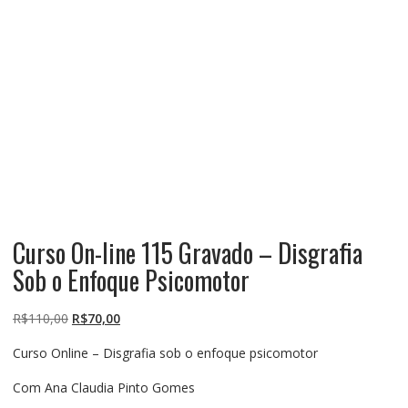
Curso On-line 115 Gravado – Disgrafia
Sob o Enfoque Psicomotor
O
O
R$
110,00
R$
70,00
preço
preço
Curso Online – Disgrafia sob o enfoque psicomotor
original
atual
era:
é:
Com Ana Claudia Pinto Gomes
R$110,00.
R$70,00.