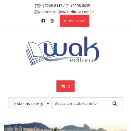
Skip
(21) 3208-6113 / (21) 3208-6095
to
wakeditora@wakeditora.com.br
content
Minha conta
0