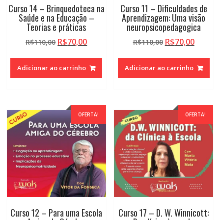
Curso 14 – Brinquedoteca na
Curso 11 – Dificuldades de
Saúde e na Educação –
Aprendizagem: Uma visão
Teorias e práticas
neuropsicopedagogica
O
O
O
O
R$
70,00
R$
70,00
R$
110,00
R$
110,00
preço
preço
preço
preço
original
atual
original
atual
Adicionar ao carrinho
Adicionar ao carrinho
era:
é:
era:
é:
R$110,00.
R$70,00.
R$110,00.
R$70,0
OFERTA!
OFERTA!
Curso 12 – Para uma Escola
Curso 17 – D. W. Winnicott: