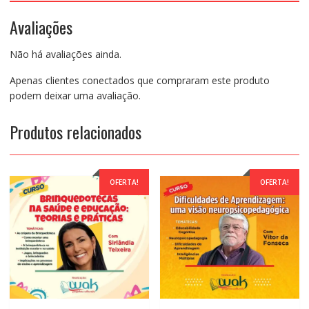
o
Avaliações
Enfoque
Psicomotor
Não há avaliações ainda.
quantidade
Apenas clientes conectados que compraram este produto
podem deixar uma avaliação.
Produtos relacionados
OFERTA!
OFERTA!