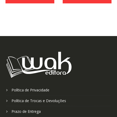
era:
é:
era:
é:
R$110,00.
R$70,00.
R$110,00.
R$70,0
Política de Privacidade
Política de Trocas e Devoluções
Prazo de Entrega