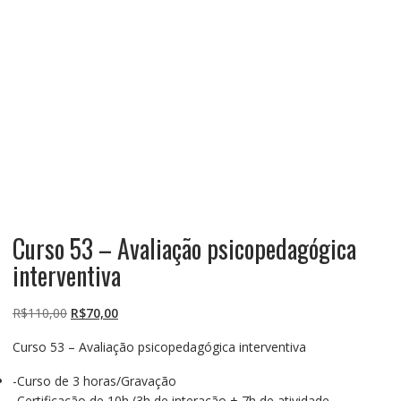
Curso 53 – Avaliação psicopedagógica
interventiva
O
O
R$
110,00
R$
70,00
preço
preço
Curso 53 – Avaliação psicopedagógica interventiva
original
atual
era:
é:
-Curso de 3 horas/Gravação
R$110,00.
R$70,00.
-Certificação de 10h (3h de interação + 7h de atividade