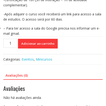
complementar).
-Após adquirir o curso você receberá um link para acesso a sala
de estudos. O acesso será por 60 dias.
– Para ter acesso a sala do Google precisa nos informar um e-
mail gmail.
Curso
Adicionar ao carrinho
53
-
Avaliação
Categorias:
Eventos
,
Minicursos
psicopedagógica
interventiva
quantidade
Avaliações (0)
Avaliações
Não há avaliações ainda.