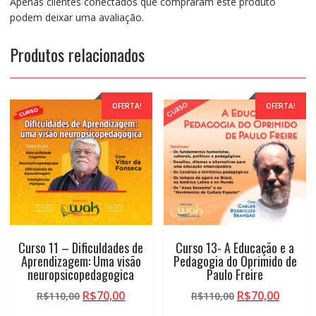
Apenas clientes conectados que compraram este produto
podem deixar uma avaliação.
Produtos relacionados
OFERTA!
OFERTA!
Curso 11 – Dificuldades de
Curso 13- A Educação e a
Aprendizagem: Uma visão
Pedagogia do Oprimido de
neuropsicopedagogica
Paulo Freire
O
O
O
O
R$
70,00
R$
70,00
R$
110,00
R$
110,00
preço
preço
preço
preço