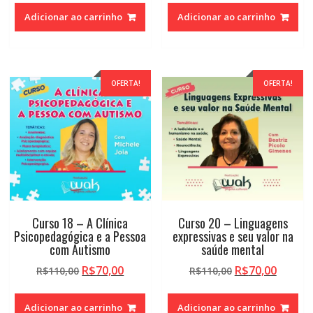
original
atual
original
atual
Adicionar ao carrinho
Adicionar ao carrinho
era:
é:
era:
é:
R$110,00.
R$70,00.
R$110,00.
R$70,0
OFERTA!
OFERTA!
Curso 18 – A Clínica
Curso 20 – Linguagens
Psicopedagógica e a Pessoa
expressivas e seu valor na
com Autismo
saúde mental
O
O
O
O
R$
70,00
R$
70,00
R$
110,00
R$
110,00
preço
preço
preço
preço
original
atual
original
atual
Adicionar ao carrinho
Adicionar ao carrinho