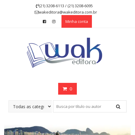
Skip
(21) 3208-6113 / (21) 3208-6095
to
wakeditora@wakeditora.com.br
content
Minha conta
0