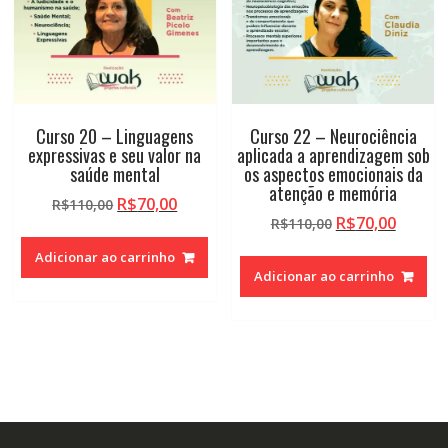
Curso 20 – Linguagens
Curso 22 – Neurociência
expressivas e seu valor na
aplicada a aprendizagem sob
saúde mental
os aspectos emocionais da
atenção e memória
O
O
R$
70,00
R$
110,00
O
O
R$
70,00
preço
preço
R$
110,00
preço
preço
original
atual
Adicionar ao carrinho
original
atual
era:
é:
Adicionar ao carrinho
era:
é:
R$110,00.
R$70,00.
R$110,00.
R$70,0