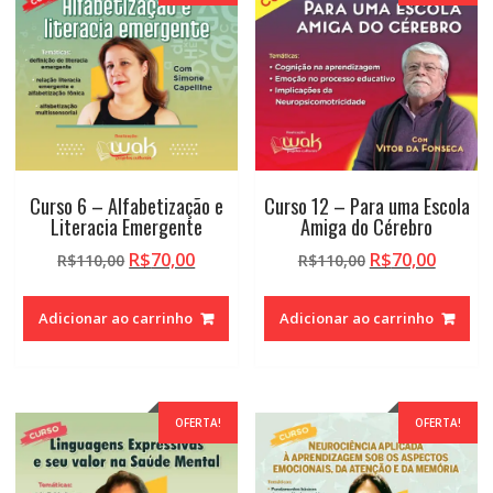
Serra
quantidade
Curso 6 – Alfabetização e
Curso 12 – Para uma Escola
Literacia Emergente
Amiga do Cérebro
O
O
O
O
R$
70,00
R$
70,00
R$
110,00
R$
110,00
preço
preço
preço
preço
original
atual
original
atual
Adicionar ao carrinho
Adicionar ao carrinho
era:
é:
era:
é:
R$110,00.
R$70,00.
R$110,00.
R$70,0
OFERTA!
OFERTA!