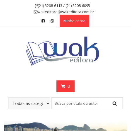
Skip
(21) 3208-6113 / (21) 3208-6095
to
wakeditora@wakeditora.com.br
content
Minha conta
0