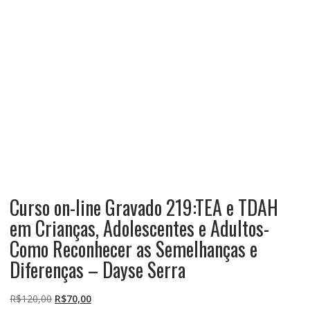
Curso on-line Gravado 219:TEA e TDAH
em Crianças, Adolescentes e Adultos-
Como Reconhecer as Semelhanças e
Diferenças – Dayse Serra
O
O
R$
120,00
R$
70,00