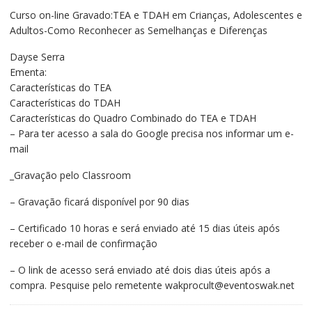
preço
preço
Curso on-line Gravado:TEA e TDAH em Crianças, Adolescentes e
original
atual
Adultos-Como Reconhecer as Semelhanças e Diferenças
era:
é:
R$120,00.
R$70,00.
Dayse Serra
Ementa:
Características do TEA
Características do TDAH
Características do Quadro Combinado do TEA e TDAH
– Para ter acesso a sala do Google precisa nos informar um e-
mail
_Gravação pelo Classroom
– Gravação ficará disponível por 90 dias
– Certificado 10 horas e será enviado até 15 dias úteis após
receber o e-mail de confirmação
– O link de acesso será enviado até dois dias úteis após a
compra. Pesquise pelo remetente wakprocult@eventoswak.net