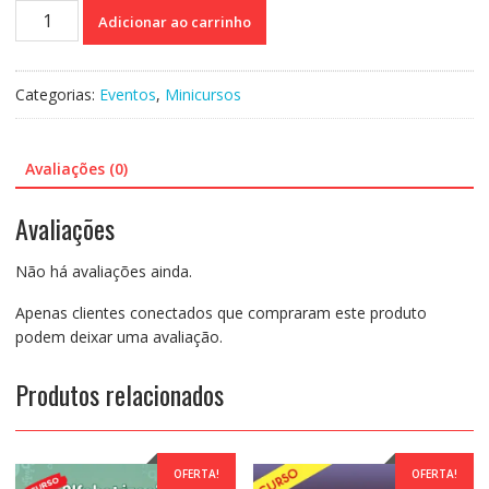
Curso
Adicionar ao carrinho
on-
line
Gravado
Categorias:
Eventos
,
Minicursos
219:TEA
e
TDAH
Avaliações (0)
em
Crianças,
Avaliações
Adolescentes
e
Não há avaliações ainda.
Adultos-
Como
Apenas clientes conectados que compraram este produto
Reconhecer
podem deixar uma avaliação.
as
Semelhanças
Produtos relacionados
e
Diferenças
-
Dayse
OFERTA!
OFERTA!