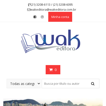
Skip
(21) 3208-6113 / (21) 3208-6095
to
wakeditora@wakeditora.com.br
content
Minha conta
0