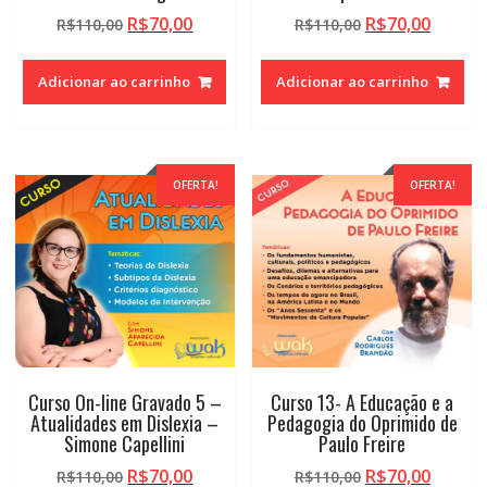
O
O
O
O
R$
70,00
R$
70,00
R$
110,00
R$
110,00
preço
preço
preço
preço
original
atual
original
atual
Adicionar ao carrinho
Adicionar ao carrinho
era:
é:
era:
é:
R$110,00.
R$70,00.
R$110,00.
R$70,0
OFERTA!
OFERTA!
Curso On-line Gravado 5 –
Curso 13- A Educação e a
Atualidades em Dislexia –
Pedagogia do Oprimido de
Simone Capellini
Paulo Freire
O
O
O
O
R$
70,00
R$
70,00
R$
110,00
R$
110,00