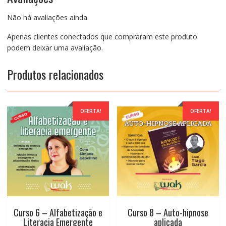
no
Não há avaliações ainda.
Contexto
Religioso
Apenas clientes conectados que compraram este produto
Baseado
podem deixar uma avaliação.
em
Evidências
Produtos relacionados
(ABA)
Módulo
3
quantidade
OFERTA!
OFERTA!
Curso 6 – Alfabetização e
Curso 8 – Auto-hipnose
Literacia Emergente
aplicada