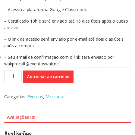
– Acesso a plataforma Google Classroom.
– Certificado 10h e será enviado até 15 dias úteis após o cueso
ao vivo
– O link de acesso será enviado por e-mail até dois dias úteis
após a compra.
–
Seu email de confirmação com o link será enviado por
wakprocult@eventoswak.net
Curso
Adicionar ao carrinho
On-
line
Gravado
Categorias:
Eventos
,
Minicursos
153:A
Inclusão
da
Avaliações (0)
Pessoa
com
Avaliações
Autismo