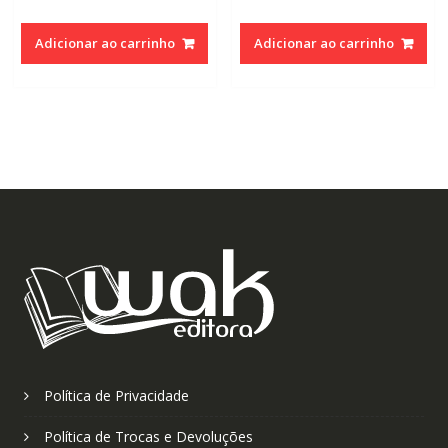
preço
preço
preço
preço
original
atual
original
atual
Adicionar ao carrinho
Adicionar ao carrinho
era:
é:
era:
é:
R$110,00.
R$70,00.
R$110,00.
R$70,0
Política de Privacidade
Política de Trocas e Devoluções