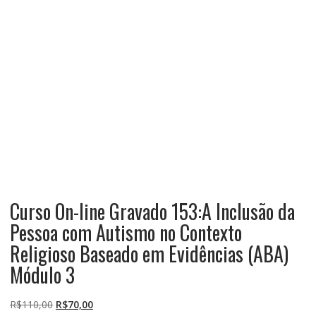
Curso On-line Gravado 153:A Inclusão da
Pessoa com Autismo no Contexto
Religioso Baseado em Evidências (ABA)
Módulo 3
O
O
R$
110,00
R$
70,00