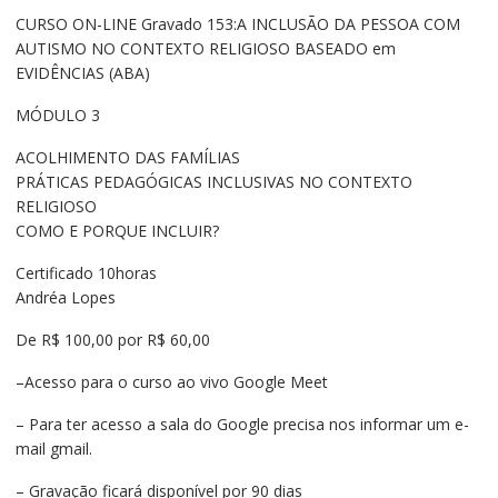
preço
preço
CURSO ON-LINE Gravado 153:A INCLUSÃO DA PESSOA COM
original
atual
AUTISMO NO CONTEXTO RELIGIOSO BASEADO em
era:
é:
EVIDÊNCIAS (ABA)
R$110,00.
R$70,00.
MÓDULO 3
ACOLHIMENTO DAS FAMÍLIAS
PRÁTICAS PEDAGÓGICAS INCLUSIVAS NO CONTEXTO
RELIGIOSO
COMO E PORQUE INCLUIR?
Certificado 10horas
Andréa Lopes
De R$ 100,00 por R$ 60,00
–Acesso para o curso ao vivo Google Meet
– Para ter acesso a sala do Google precisa nos informar um e-
mail gmail.
– Gravação ficará disponível por 90 dias