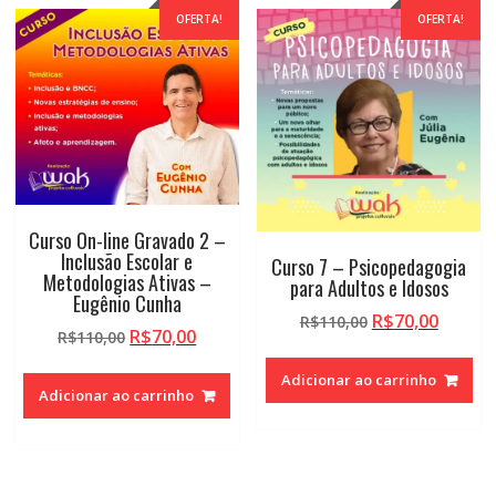
OFERTA!
OFERTA!
Curso On-line Gravado 2 –
Inclusão Escolar e
Curso 7 – Psicopedagogia
Metodologias Ativas –
para Adultos e Idosos
Eugênio Cunha
O
O
R$
70,00
R$
110,00
O
O
R$
70,00
R$
110,00
preço
preço
preço
preço
original
atual
Adicionar ao carrinho
original
atual
era:
é:
Adicionar ao carrinho
era:
é:
R$110,00.
R$70,0
R$110,00.
R$70,00.