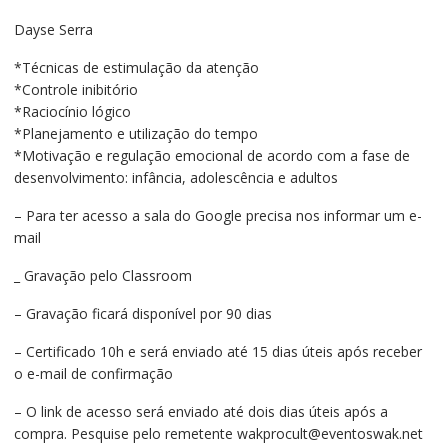
R$120,00.
R$70,00.
Dayse Serra
*Técnicas de estimulação da atenção
*Controle inibitório
*Raciocínio lógico
*Planejamento e utilização do tempo
*Motivação e regulação emocional de acordo com a fase de
desenvolvimento: infância, adolescência e adultos
– Para ter acesso a sala do Google precisa nos informar um e-
mail
_ Gravação pelo Classroom
– Gravação ficará disponível por 90 dias
– Certificado 10h e será enviado até 15 dias úteis após receber
o e-mail de confirmação
– O link de acesso será enviado até dois dias úteis após a
compra. Pesquise pelo remetente wakprocult@eventoswak.net