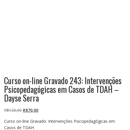
Curso on-line Gravado 243: Intervenções
Psicopedagógicas em Casos de TDAH –
Dayse Serra
O
O
R$
120,00
R$
70,00
preço
preço
Curso on-line Gravado: Intervenções Psicopedagógicas em
original
atual
Casos de TDAH
era:
é: