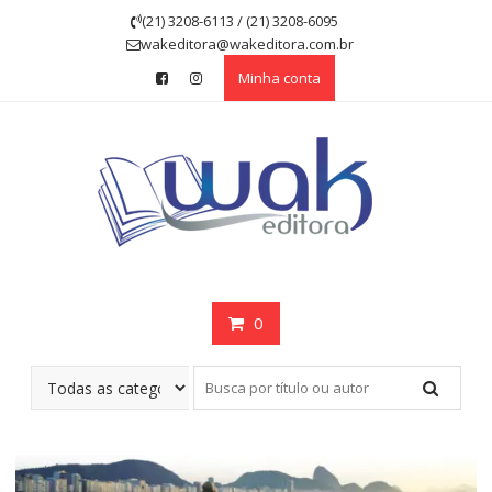
Skip
(21) 3208-6113 / (21) 3208-6095
to
wakeditora@wakeditora.com.br
content
Minha conta
0