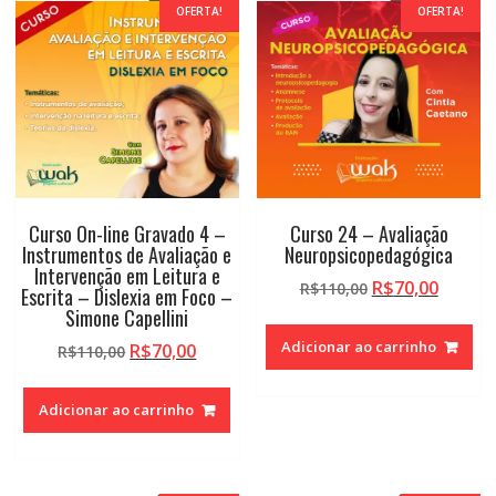
OFERTA!
OFERTA!
Curso On-line Gravado 4 –
Curso 24 – Avaliação
Instrumentos de Avaliação e
Neuropsicopedagógica
Intervenção em Leitura e
O
O
R$
70,00
R$
110,00
Escrita – Dislexia em Foco –
preço
preço
Simone Capellini
original
atual
Adicionar ao carrinho
O
O
R$
70,00
R$
110,00
era:
é:
preço
preço
R$110,00.
R$70,0
original
atual
Adicionar ao carrinho
era:
é:
R$110,00.
R$70,00.