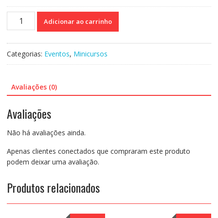
Curso
Adicionar ao carrinho
on-
line
Gravado
Categorias:
Eventos
,
Minicursos
243:
Intervenções
Psicopedagógicas
Avaliações (0)
em
Casos
Avaliações
de
TDAH
Não há avaliações ainda.
-
Dayse
Apenas clientes conectados que compraram este produto
Serra
podem deixar uma avaliação.
quantidade
Produtos relacionados