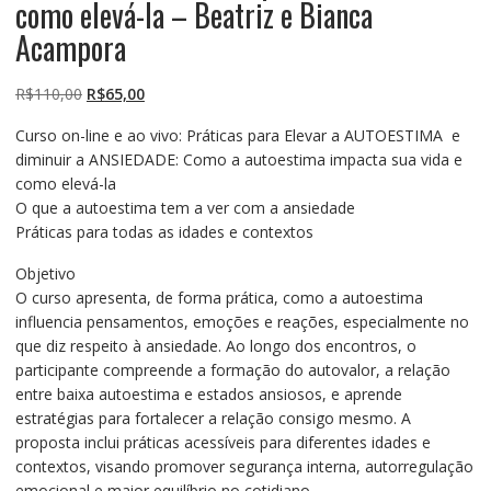
como elevá-la – Beatriz e Bianca
Acampora
O
O
R$
110,00
R$
65,00
preço
preço
Curso on-line e ao vivo: Práticas para Elevar a AUTOESTIMA e
original
atual
diminuir a ANSIEDADE: Como a autoestima impacta sua vida e
era:
é:
como elevá-la
R$110,00.
R$65,00.
O que a autoestima tem a ver com a ansiedade
Práticas para todas as idades e contextos
Objetivo
O curso apresenta, de forma prática, como a autoestima
influencia pensamentos, emoções e reações, especialmente no
que diz respeito à ansiedade. Ao longo dos encontros, o
participante compreende a formação do autovalor, a relação
entre baixa autoestima e estados ansiosos, e aprende
estratégias para fortalecer a relação consigo mesmo. A
proposta inclui práticas acessíveis para diferentes idades e
contextos, visando promover segurança interna, autorregulação
emocional e maior equilíbrio no cotidiano.