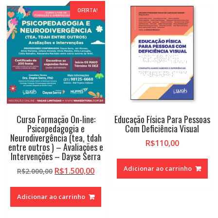
diminuir
OFERTA!
a
ANSIEDADE:
Como
a
autoestima
impacta
sua
vida
e
como
Curso Formação On-line:
Educação Física Para Pessoas
elevá-
Psicopedagogia e
Com Deficiência Visual
la
Neurodivergência (tea, tdah
-
R$
110,00
entre outros ) – Avaliações e
Beatriz
Intervenções – Dayse Serra
e
Adicionar ao carrinho
O
O
R$
1.500,00
R$
2.000,00
Bianca
preço
preço
Acampora
original
atual
quantidade
Adicionar ao carrinho
era:
é:
R$2.000,00.
R$1.500,00.