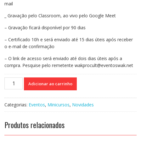
mail
_ Gravação pelo Classroom, ao vivo pelo Google Meet
– Gravação ficará disponível por 90 dias
– Certificado 10h e será enviado até 15 dias úteis após receber
o e-mail de confirmação
– O link de acesso será enviado até dois dias úteis após a
compra. Pesquise pelo remetente wakprocult@eventoswak.net
Curso
Adicionar ao carrinho
on-
line:
Práticas
Categorias:
Eventos
,
Minicursos
,
Novidades
para
Elevar
a
Produtos relacionados
AUTOESTIMA
e