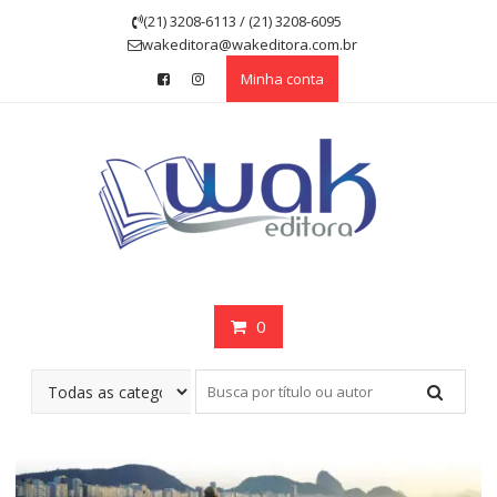
Skip
(21) 3208-6113 / (21) 3208-6095
to
wakeditora@wakeditora.com.br
content
Minha conta
0