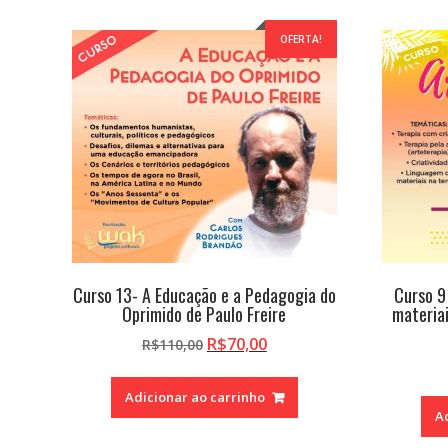
OFERTA!
Curso 13- A Educação e a Pedagogia do
Curso 9
Oprimido de Paulo Freire
materia
O
O
R$
70,00
R$
110,00
preço
preço
original
atual
Adicionar ao carrinho
era:
é:
A
R$110,00.
R$70,00.