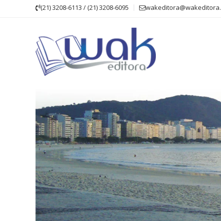
Skip
(21) 3208-6113 / (21) 3208-6095
wakeditora@wakeditora.
to
content