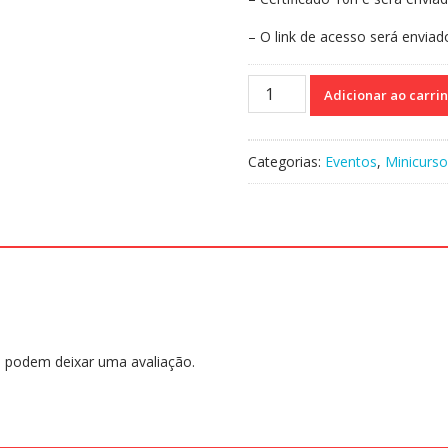
– O link de acesso será enviad
Curso
Adicionar ao carri
On-
line Gravado
145
Categorias:
Eventos
,
Minicurso
-
Altas
Habilidades
ou
Superdotação,
Deficiências
e
Transtornos
Associados:
 podem deixar uma avaliação.
O
que
fazer?
quantidade