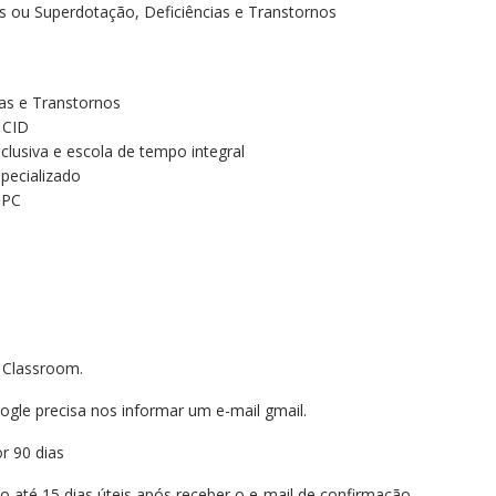
es ou Superdotação, Deficiências e Transtornos
ias e Transtornos
 CID
nclusiva e escola de tempo integral
pecializado
BPC
 Classroom.
ogle precisa nos informar um e-mail gmail.
r 90 dias
do até 15 dias úteis após receber o e-mail de confirmação