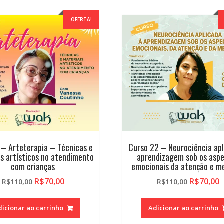
OFERTA!
 – Arteterapia – Técnicas e
Curso 22 – Neurociência apl
is artísticos no atendimento
aprendizagem sob os asp
com crianças
emocionais da atenção e m
O
O
O
R$
70,00
R$
70,00
R$
110,00
R$
110,00
preço
preço
preço
p
original
atual
original
a
dicionar ao carrinho
Adicionar ao carrinho
era:
é:
era:
é