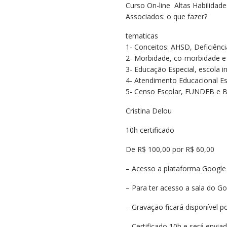
Curso On-line Altas Habilidad
original
atual
Associados: o que fazer?
era:
é:
R$110,00.
R$70,00.
tematicas
1- Conceitos: AHSD, Deficiênc
2- Morbidade, co-morbidade e
3- Educação Especial, escola i
4- Atendimento Educacional Es
5- Censo Escolar, FUNDEB e 
Cristina Delou
10h certificado
De R$ 100,00 por R$ 60,00
– Acesso a plataforma Google
– Para ter acesso a sala do Go
– Gravação ficará disponível po
– Certificado 10h e será envia