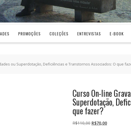
DADES
PROMOÇÕES
COLEÇÕES
ENTREVISTAS
E-BOOK
lidades ou Superdotação, Deficiências e Transtornos Associados: O que faz
Curso On-line Grava
Superdotação, Defic
que fazer?
O
O
R$
110,00
R$
70,00
preço
preço